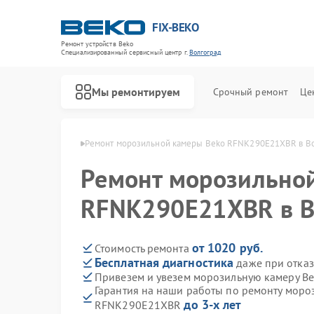
FIX-BEKO
Ремонт устройств Beko
Специализированный cервисный центр г.
Волгоград
Мы ремонтируем
Срочный ремонт
Це
 Beko в Волгограде
Ремонт морозильной камеры Beko RFNK290E21XBR в В
Ремонт морозильно
RFNK290E21XBR в В
от 1020 руб.
Стоимость ремонта
Бесплатная диагностика
даже при отказ
Привезем и увезем морозильную камеру 
Гарантия на наши работы по ремонту моро
до 3-х лет
RFNK290E21XBR
Ремонт стиральных машин Beko
Ремонт посудомоечных машин Beko
Ремонт сушильных машин Beko
Ремонт духовых шкафов Beko
Ремонт варочных панелей Beko
Ремонт кухонных комбайнов Beko
Ремонт парогенераторов Beko
Ремонт вертикальных пылесосов Beko
Ремонт водонагревателей Beko
Ремонт микроволновых печей Beko