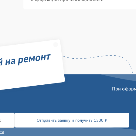
й на ремонт
При оформл
Отправить заявку и получить 1500 ₽
сти