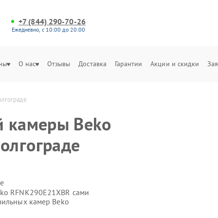
+7 (844) 290-70-26
Ежедневно, с 10:00 до 20:00
ны
О нас
Отзывы
Доставка
Гарантии
Акции и скидки
Зая
олгограде
й камеры Beko
олгограде
е
Beko RFNK290E21XBR сами
зильных камер Beko