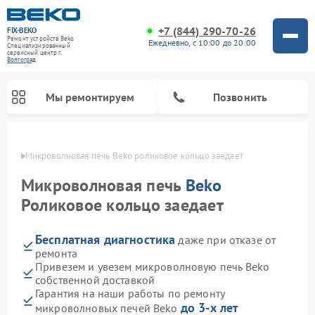
+7 (844) 290-70-26
FIX-BEKO
Ремонт устройств Beko
Ежедневно, с 10:00 до 20:00
Специализированный
cервисный центр г.
Волгоград
Мы ремонтируем
Позвонить
граде
Микроволновая печь Beko роликовое кольцо заедает
Микроволновая печь
Beko
Роликовое кольцо заедает
Бесплатная диагностика
даже при отказе от
ремонта
Привезем и увезем микроволновую печь Beko
собственной доставкой
Ремонт вертикальных пылесосов Beko
Ремонт стиральных машин Beko
Ремонт сушильных машин Beko
Ремонт кухонных комбайнов Beko
Ремонт посудомоечных машин Beko
Ремонт морозильных камер Beko
Гарантия на наши работы по ремонту
до 3-х лет
микроволновых печей Beko