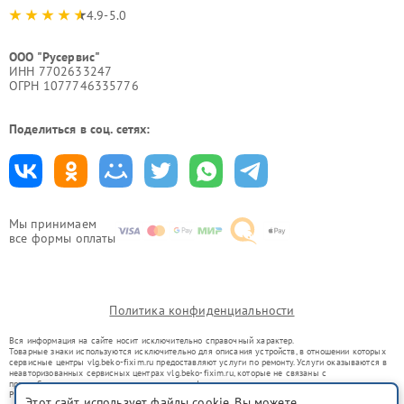
4.9-5.0
ООО "Русервис"
ИНН 7702633247
ОГРН 1077746335776
Поделиться в соц. сетях:
Мы принимаем
все формы оплаты
Политика конфиденциальности
Вся информация на сайте носит исключительно справочный характер.
Товарные знаки используются исключительно для описания устройств, в отношении которых
сервисные центры vlg.beko-fixim.ru предоставляют услуги по ремонту. Услуги оказываются в
неавторизованных сервисных центрах vlg.beko-fixim.ru, которые не связаны с
правообладателями товарных знаков или их официальными представителями.
Ремонт осуществляется для устройств, уже введенных в гражданский оборот в соответствии
Этот сайт использует файлы cookie. Вы можете