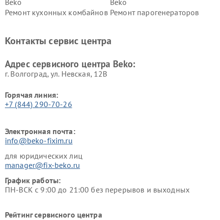
Beko
Beko
Ремонт кухонных комбайнов
Ремонт парогенераторов
Beko
Beko
Ремонт блендеров Beko
Ремонт кофеварок Beko
Контакты сервис центра
Ремонт холодильников Beko
Ремонт морозильных камер
Beko
Адрес сервисного центра Beko:
г. Волгоград, ул. Невская, 12В
Горячая линия:
+7 (844) 290-70-26
Электронная почта:
info@beko-fixim.ru
для юридических лиц
manager@fix-beko.ru
График работы:
ПН-ВСК с 9:00 до 21:00 без перерывов и выходных
Рейтинг сервисного центра