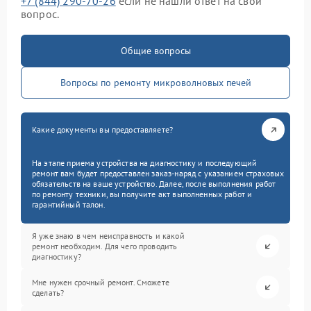
+7 (844) 290-70-26
если не нашли ответ на свой
вопрос.
Общие вопросы
Вопросы по ремонту микроволновых печей
Какие документы вы предоставляете?
На этапе приема устройства на диагностику и последующий
ремонт вам будет предоставлен заказ-наряд с указанием страховых
обязательств на ваше устройство. Далее, после выполнения работ
по ремонту техники, вы получите акт выполненных работ и
гарантийный талон.
Я уже знаю в чем неисправность и какой
ремонт необходим. Для чего проводить
диагностику?
Мне нужен срочный ремонт. Сможете
сделать?