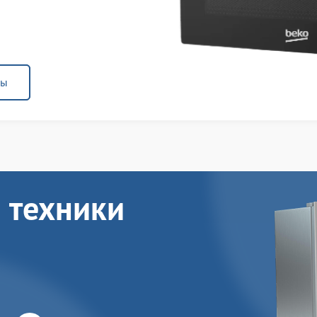
ны
 техники