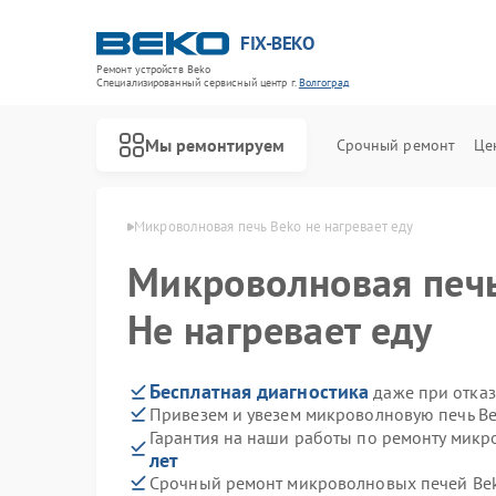
FIX-BEKO
Ремонт устройств Beko
Специализированный cервисный центр г.
Волгоград
Мы ремонтируем
Срочный ремонт
Це
 Beko в Волгограде
Микроволновая печь Beko не нагревает еду
Микроволновая печ
Не нагревает еду
Бесплатная диагностика
даже при отказ
Привезем и увезем микроволновую печь Be
Гарантия на наши работы по ремонту мик
лет
Срочный ремонт микроволновых печей Bek
Ремонт стиральных машин Beko
Ремонт посудомоечных машин Beko
Ремонт сушильных машин Beko
Ремонт духовых шкафов Beko
Ремонт варочных панелей Beko
Ремонт кухонных комбайнов Beko
Ремонт парогенераторов Beko
Ремонт морозильных камер Beko
Ремонт вертикальных пылесосов Beko
Ремонт водонагревателей Beko