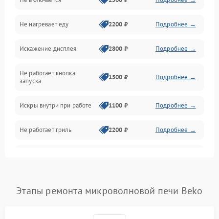
Механика и внутренние элементы
Не нагревает еду
2200 ₽
Подробнее →
Механические повреждения
Искажение дисплея
2800 ₽
Подробнее →
Питание и запуск
Не работает кнопка
Нагрев и приготовление
1500 ₽
Подробнее →
запуска
Программное обеспечение
Искры внутри при работе
1100 ₽
Подробнее →
Не работает гриль
2200 ₽
Подробнее →
Перегрев или отключение
2400 ₽
Подробнее →
во время работы
Появление запаха гари
2400 ₽
Подробнее →
Этапы ремонта микроволновой печи Beko
Проблемы с вентилятором
2000 ₽
Подробнее →