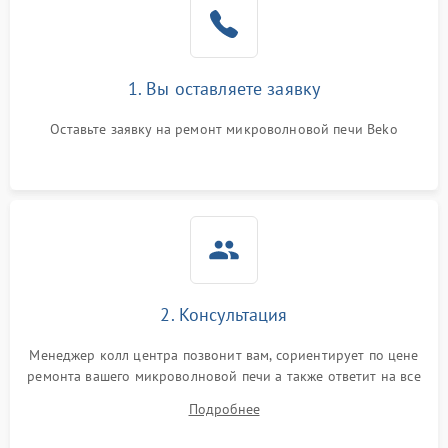
Поломка системы
2200 ₽
Подробнее →
охлаждения
1. Вы оставляете заявку
Не работают сенсорные
2400 ₽
Подробнее →
кнопки
Оставьте заявку на ремонт микроволновой печи Beko
Не горит подсветка
2000 ₽
Подробнее →
Сломался трансформатор
1000 ₽
Подробнее →
2. Консультация
Менеджер колл центра позвонит вам, сориентирует по цене
ремонта вашего микроволновой печи а также ответит на все
ваши вопросы.
Подробнее