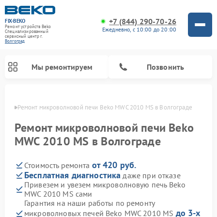
+7 (844) 290-70-26
FIX-BEKO
Ремонт устройств Beko
Ежедневно, с 10:00 до 20:00
Специализированный
cервисный центр г.
Волгоград
Мы ремонтируем
Позвонить
граде
Ремонт микроволновой печи Beko MWC 2010 MS в Волгограде
Ремонт микроволновой печи Beko
MWC 2010 MS в Волгограде
от 420 руб.
Стоимость ремонта
Бесплатная диагностика
даже при отказе
Привезем и увезем микроволновую печь Beko
MWC 2010 MS сами
Ремонт вертикальных пылесосов Beko
Ремонт стиральных машин Beko
Ремонт сушильных машин Beko
Ремонт кухонных комбайнов Beko
Ремонт посудомоечных машин Beko
Ремонт морозильных камер Beko
Гарантия на наши работы по ремонту
до 3-х
микроволновых печей Beko MWC 2010 MS