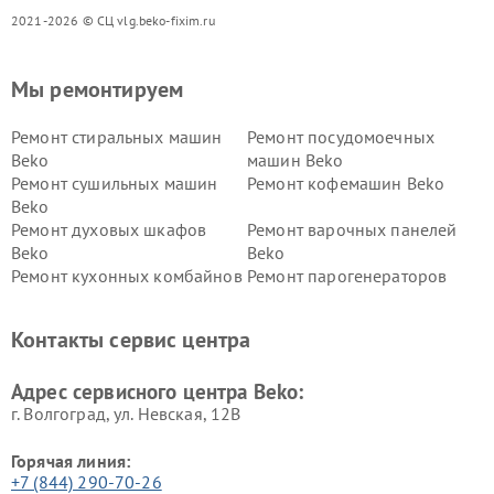
2021-2026 © СЦ vlg.beko-fixim.ru
Мы ремонтируем
Ремонт стиральных машин
Ремонт посудомоечных
Beko
машин Beko
Ремонт сушильных машин
Ремонт кофемашин Beko
Beko
Ремонт духовых шкафов
Ремонт варочных панелей
Beko
Beko
Ремонт кухонных комбайнов
Ремонт парогенераторов
Beko
Beko
Ремонт блендеров Beko
Ремонт кофеварок Beko
Контакты сервис центра
Ремонт холодильников Beko
Ремонт морозильных камер
Beko
Адрес сервисного центра Beko:
г. Волгоград, ул. Невская, 12В
Горячая линия:
+7 (844) 290-70-26