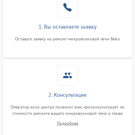
Поломка системы
2200 ₽
Подробнее →
охлаждения
1. Вы оставляете заявку
Не работают сенсорные
2400 ₽
Подробнее →
кнопки
Оставьте заявку на ремонт микроволновой печи Beko
Не горит подсветка
2000 ₽
Подробнее →
Сломался трансформатор
1000 ₽
Подробнее →
2. Консультация
Оператор колл центра позвонит вам, проконсультирует по
стоимости ремонта вашего микроволновой печи а также
ответит на все ваши вопросы.
Подробнее