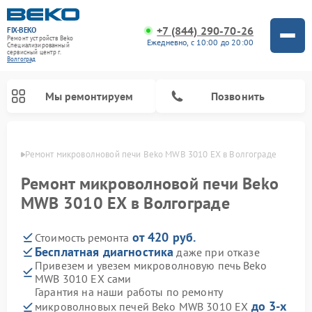
+7 (844) 290-70-26
FIX-BEKO
Ремонт устройств Beko
Ежедневно, с 10:00 до 20:00
Специализированный
cервисный центр г.
Волгоград
Мы ремонтируем
Позвонить
граде
Ремонт микроволновой печи Beko MWB 3010 EX в Волгограде
Ремонт микроволновой печи Beko
MWB 3010 EX в Волгограде
от 420 руб.
Стоимость ремонта
Бесплатная диагностика
даже при отказе
Привезем и увезем микроволновую печь Beko
MWB 3010 EX сами
Ремонт вертикальных пылесосов Beko
Ремонт стиральных машин Beko
Ремонт сушильных машин Beko
Ремонт кухонных комбайнов Beko
Ремонт посудомоечных машин Beko
Ремонт морозильных камер Beko
Гарантия на наши работы по ремонту
до 3-х
микроволновых печей Beko MWB 3010 EX