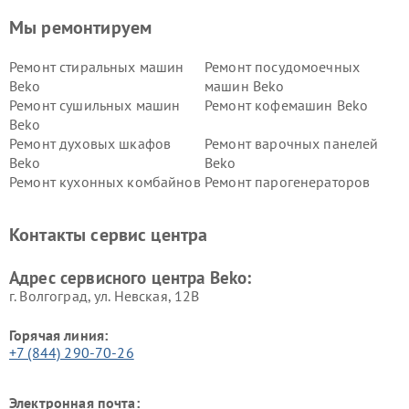
Мы ремонтируем
Ремонт стиральных машин
Ремонт посудомоечных
Beko
машин Beko
Ремонт сушильных машин
Ремонт кофемашин Beko
Beko
Ремонт духовых шкафов
Ремонт варочных панелей
Beko
Beko
Ремонт кухонных комбайнов
Ремонт парогенераторов
Beko
Beko
Ремонт блендеров Beko
Ремонт кофеварок Beko
Контакты сервис центра
Ремонт холодильников Beko
Ремонт морозильных камер
Beko
Адрес сервисного центра Beko:
г. Волгоград, ул. Невская, 12В
Горячая линия:
+7 (844) 290-70-26
Электронная почта: