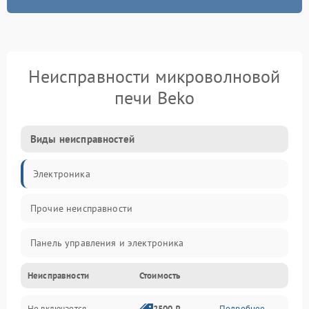
Неисправности микроволновой
печи Beko
Виды неисправностей
Электроника
Прочие неисправности
Панель управления и электроника
Неисправности
Стоимость
Дверца и корпус
Не включается
2500 ₽
Подробнее →