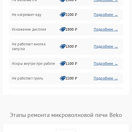
Механика и внутренние элементы
Не нагревает еду
2200 ₽
Подробнее →
Механические повреждения
Искажение дисплея
2800 ₽
Подробнее →
Питание и запуск
Не работает кнопка
Нагрев и приготовление
1500 ₽
Подробнее →
запуска
Программное обеспечение
Искры внутри при работе
1100 ₽
Подробнее →
Не работает гриль
2200 ₽
Подробнее →
Перегрев или отключение
2400 ₽
Подробнее →
во время работы
Появление запаха гари
2400 ₽
Подробнее →
Этапы ремонта микроволновой печи Beko
Проблемы с вентилятором
2000 ₽
Подробнее →