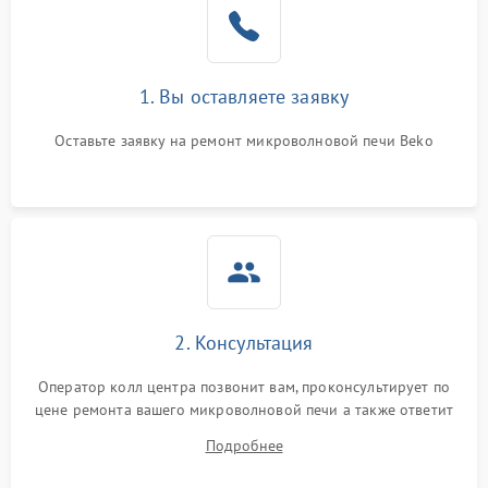
Поломка системы
2200 ₽
Подробнее →
охлаждения
1. Вы оставляете заявку
Не работают сенсорные
2400 ₽
Подробнее →
кнопки
Оставьте заявку на ремонт микроволновой печи Beko
Не горит подсветка
2000 ₽
Подробнее →
Сломался трансформатор
1000 ₽
Подробнее →
2. Консультация
Оператор колл центра позвонит вам, проконсультирует по
цене ремонта вашего микроволновой печи а также ответит
на все ваши вопросы.
Подробнее