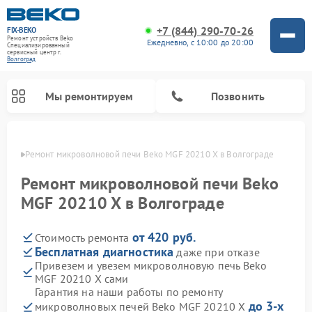
+7 (844) 290-70-26
FIX-BEKO
Ремонт устройств Beko
Ежедневно, с 10:00 до 20:00
Специализированный
cервисный центр г.
Волгоград
Мы ремонтируем
Позвонить
граде
Ремонт микроволновой печи Beko MGF 20210 X в Волгограде
Ремонт микроволновой печи Beko
MGF 20210 X в Волгограде
от 420 руб.
Стоимость ремонта
Бесплатная диагностика
даже при отказе
Привезем и увезем микроволновую печь Beko
MGF 20210 X сами
Ремонт вертикальных пылесосов Beko
Ремонт стиральных машин Beko
Ремонт сушильных машин Beko
Ремонт кухонных комбайнов Beko
Ремонт посудомоечных машин Beko
Ремонт морозильных камер Beko
Гарантия на наши работы по ремонту
до 3-х
микроволновых печей Beko MGF 20210 X