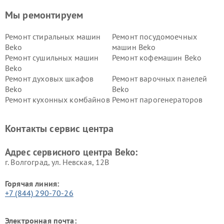
Мы ремонтируем
Ремонт стиральных машин
Ремонт посудомоечных
Beko
машин Beko
Ремонт сушильных машин
Ремонт кофемашин Beko
Beko
Ремонт духовых шкафов
Ремонт варочных панелей
Beko
Beko
Ремонт кухонных комбайнов
Ремонт парогенераторов
Beko
Beko
Ремонт блендеров Beko
Ремонт кофеварок Beko
Контакты сервис центра
Ремонт холодильников Beko
Ремонт морозильных камер
Beko
Адрес сервисного центра Beko:
г. Волгоград, ул. Невская, 12В
Горячая линия:
+7 (844) 290-70-26
Электронная почта: