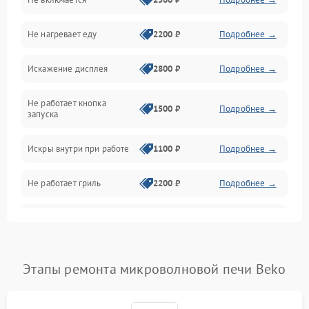
Механика и внутренние элементы
Не нагревает еду
2200 ₽
Подробнее →
Механические повреждения
Искажение дисплея
2800 ₽
Подробнее →
Питание и запуск
Не работает кнопка
Нагрев и приготовление
1500 ₽
Подробнее →
запуска
Программное обеспечение
Искры внутри при работе
1100 ₽
Подробнее →
Не работает гриль
2200 ₽
Подробнее →
Перегрев или отключение
2400 ₽
Подробнее →
во время работы
Появление запаха гари
2400 ₽
Подробнее →
Этапы ремонта микроволновой печи Beko
Проблемы с вентилятором
2000 ₽
Подробнее →