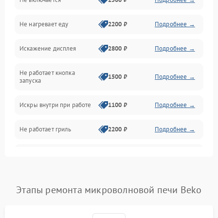
Механика и внутренние элементы
Не нагревает еду
2200 ₽
Подробнее →
Механические повреждения
Искажение дисплея
2800 ₽
Подробнее →
Питание и запуск
Не работает кнопка
Нагрев и приготовление
1500 ₽
Подробнее →
запуска
Программное обеспечение
Искры внутри при работе
1100 ₽
Подробнее →
Не работает гриль
2200 ₽
Подробнее →
Перегрев или отключение
2400 ₽
Подробнее →
во время работы
Появление запаха гари
2400 ₽
Подробнее →
Этапы ремонта микроволновой печи Beko
Проблемы с вентилятором
2000 ₽
Подробнее →