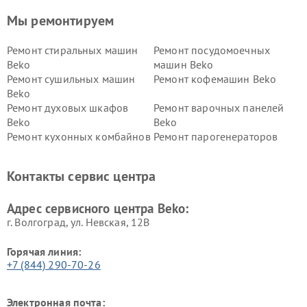
Мы ремонтируем
Ремонт стиральных машин
Ремонт посудомоечных
Beko
машин Beko
Ремонт сушильных машин
Ремонт кофемашин Beko
Beko
Ремонт духовых шкафов
Ремонт варочных панелей
Beko
Beko
Ремонт кухонных комбайнов
Ремонт парогенераторов
Beko
Beko
Ремонт блендеров Beko
Ремонт кофеварок Beko
Контакты сервис центра
Ремонт холодильников Beko
Ремонт морозильных камер
Beko
Адрес сервисного центра Beko:
г. Волгоград, ул. Невская, 12В
Горячая линия:
+7 (844) 290-70-26
Электронная почта: