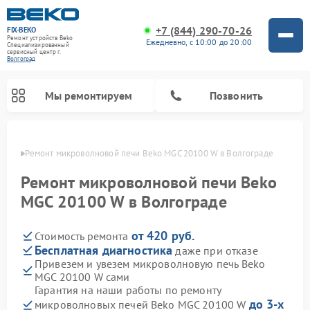
+7 (844) 290-70-26
FIX-BEKO
Ремонт устройств Beko
Ежедневно, с 10:00 до 20:00
Специализированный
cервисный центр г.
Волгоград
Мы ремонтируем
Позвонить
граде
Ремонт микроволновой печи Beko MGC 20100 W в Волгограде
Ремонт микроволновой печи Beko
MGC 20100 W в Волгограде
от 420 руб.
Стоимость ремонта
Бесплатная диагностика
даже при отказе
Привезем и увезем микроволновую печь Beko
MGC 20100 W сами
Ремонт вертикальных пылесосов Beko
Ремонт стиральных машин Beko
Ремонт сушильных машин Beko
Ремонт кухонных комбайнов Beko
Ремонт посудомоечных машин Beko
Ремонт морозильных камер Beko
Гарантия на наши работы по ремонту
до 3-х
микроволновых печей Beko MGC 20100 W