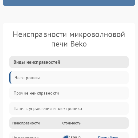
Неисправности микроволновой
печи Beko
Виды неисправностей
Электроника
Прочие неисправности
Панель управления и электроника
Неисправности
Стоимость
Дверца и корпус
Не включается
2500 ₽
Подробнее →