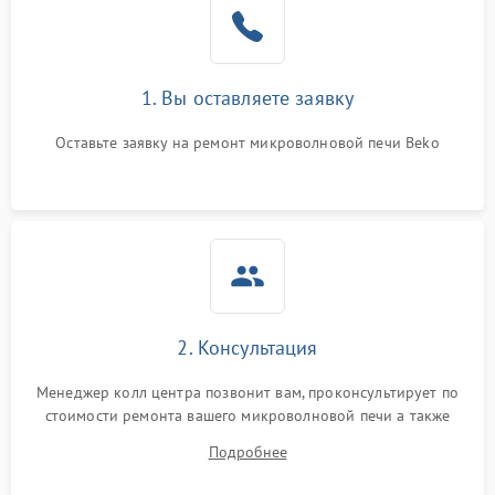
Поломка системы
2200 ₽
Подробнее →
охлаждения
1. Вы оставляете заявку
Не работают сенсорные
2400 ₽
Подробнее →
кнопки
Оставьте заявку на ремонт микроволновой печи Beko
Не горит подсветка
2000 ₽
Подробнее →
Сломался трансформатор
1000 ₽
Подробнее →
2. Консультация
Менеджер колл центра позвонит вам, проконсультирует по
стоимости ремонта вашего микроволновой печи а также
ответит на все ваши вопросы.
Подробнее