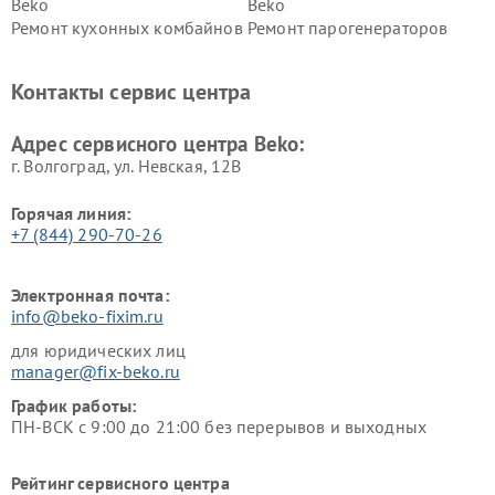
Beko
Beko
Ремонт кухонных комбайнов
Ремонт парогенераторов
Beko
Beko
Ремонт блендеров Beko
Ремонт кофеварок Beko
Контакты сервис центра
Ремонт холодильников Beko
Ремонт морозильных камер
Beko
Адрес сервисного центра Beko:
г. Волгоград, ул. Невская, 12В
Горячая линия:
+7 (844) 290-70-26
Электронная почта:
info@beko-fixim.ru
для юридических лиц
manager@fix-beko.ru
График работы:
ПН-ВСК с 9:00 до 21:00 без перерывов и выходных
Рейтинг сервисного центра