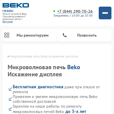
+7 (844) 290-70-26
FIX-BEKO
Ремонт устройств Beko
Ежедневно, с 10:00 до 20:00
Специализированный
cервисный центр г.
Волгоград
Мы ремонтируем
Позвонить
граде
Микроволновая печь Beko искажение дисплея
Микроволновая печь
Beko
Искажение дисплея
Бесплатная диагностика
даже при отказе от
ремонта
Привезем и увезем микроволновую печь Beko
собственной доставкой
Ремонт вертикальных пылесосов Beko
Ремонт стиральных машин Beko
Ремонт сушильных машин Beko
Ремонт кухонных комбайнов Beko
Ремонт посудомоечных машин Beko
Ремонт морозильных камер Beko
Гарантия на наши работы по ремонту
до 3-х лет
микроволновых печей Beko