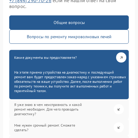
+7 (844) 290-70-26
если не нашли ответ на свой
вопрос.
Общие вопросы
Вопросы по ремонту микроволновых печей
Какие документы вы предоставляете?
На этапе приема устройства на диагностику и последующий
ремонт вам будет предоставлен заказ-наряд с указанием страховых
обязательств на ваше устройство. Далее, после выполнения работ
по ремонту техники, вы получите акт выполненных работ и
гарантийный талон.
Я уже знаю в чем неисправность и какой
ремонт необходим. Для чего проводить
диагностику?
Мне нужен срочный ремонт. Сможете
сделать?