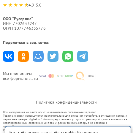
4.9-5.0
ООО "Русервис"
ИНН 7702633247
ОГРН 1077746335776
Поделиться в соц. сетях:
Мы принимаем
все формы оплаты
Политика конфиденциальности
Вся информация на сайте носит исключительно справочный характер.
Товарные знаки используются исключительно для описания устройств, в отношении которых
сервисные центры vlg.beko-fixim.ru предоставляют услуги по ремонту. Услуги оказываются в
неавторизованных сервисных центрах vlg.beko-fixim.ru, которые не связаны с
правообладателями товарных знаков или их официальными представителями.
Ремонт осуществляется для устройств, уже введенных в гражданский оборот в соответствии
Этот сайт использует файлы cookie. Вы можете