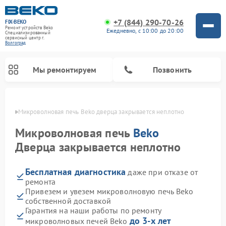
+7 (844) 290-70-26
FIX-BEKO
Ремонт устройств Beko
Ежедневно, с 10:00 до 20:00
Специализированный
cервисный центр г.
Волгоград
Мы ремонтируем
Позвонить
граде
Микроволновая печь Beko дверца закрывается неплотно
Микроволновая печь
Beko
Дверца закрывается неплотно
Бесплатная диагностика
даже при отказе от
ремонта
Привезем и увезем микроволновую печь Beko
собственной доставкой
Ремонт вертикальных пылесосов Beko
Ремонт стиральных машин Beko
Ремонт сушильных машин Beko
Ремонт кухонных комбайнов Beko
Ремонт посудомоечных машин Beko
Ремонт морозильных камер Beko
Гарантия на наши работы по ремонту
до 3-х лет
микроволновых печей Beko