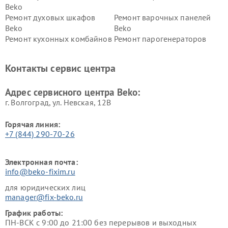
Beko
Ремонт духовых шкафов
Ремонт варочных панелей
Beko
Beko
Ремонт кухонных комбайнов
Ремонт парогенераторов
Beko
Beko
Ремонт блендеров Beko
Ремонт кофеварок Beko
Контакты сервис центра
Ремонт холодильников Beko
Ремонт морозильных камер
Beko
Адрес сервисного центра Beko:
г. Волгоград, ул. Невская, 12В
Горячая линия:
+7 (844) 290-70-26
Электронная почта:
info@beko-fixim.ru
для юридических лиц
manager@fix-beko.ru
График работы:
ПН-ВСК с 9:00 до 21:00 без перерывов и выходных