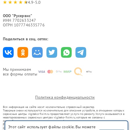
4.9-5.0
ООО "Русервис"
ИНН 7702633247
ОГРН 1077746335776
Поделиться в соц. сетях:
Мы принимаем
все формы оплаты
Политика конфиденциальности
Вся информация на сайте носит исключительно справочный характер.
Товарные знаки используются исключительно для описания устройств, в отношении которых
сервисные центры vlg.beko-fixim.ru предоставляют услуги по ремонту. Услуги оказываются в
неавторизованных сервисных центрах vlg.beko-fixim.ru, которые не связаны с
правообладателями товарных знаков или их официальными представителями.
Ремонт осуществляется для устройств, уже введенных в гражданский оборот в соответствии
Этот сайт использует файлы cookie. Вы можете
со статьей 1487 ГК РФ.