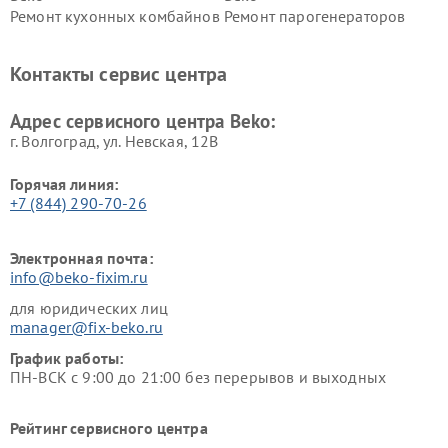
Ремонт кухонных комбайнов
Ремонт парогенераторов
Beko
Beko
Ремонт блендеров Beko
Ремонт кофеварок Beko
Контакты сервис центра
Ремонт холодильников Beko
Ремонт морозильных камер
Beko
Адрес сервисного центра Beko:
г. Волгоград, ул. Невская, 12В
Горячая линия:
+7 (844) 290-70-26
Электронная почта:
info@beko-fixim.ru
для юридических лиц
manager@fix-beko.ru
График работы:
ПН-ВСК с 9:00 до 21:00 без перерывов и выходных
Рейтинг сервисного центра