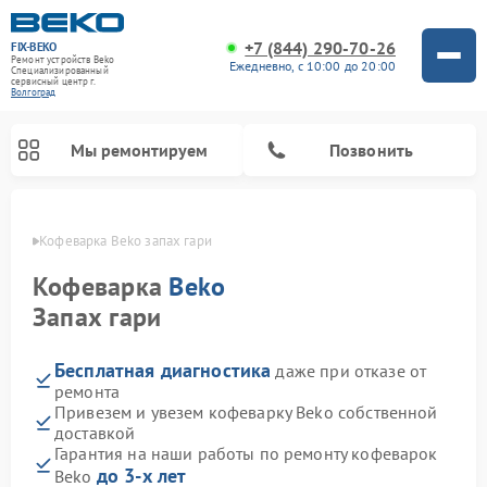
+7 (844) 290-70-26
FIX-BEKO
Ремонт устройств Beko
Ежедневно, с 10:00 до 20:00
Специализированный
cервисный центр г.
Волгоград
Мы ремонтируем
Позвонить
граде
Кофеварка Beko запах гари
Кофеварка
Beko
Запах гари
Бесплатная диагностика
даже при отказе от
ремонта
Привезем и увезем кофеварку Beko собственной
доставкой
Ремонт стиральных машин Beko
Ремонт сушильных машин Beko
Ремонт кухонных комбайнов Beko
Ремонт морозильных камер Beko
Ремонт вертикальных пылесосов Beko
Ремонт посудомоечных машин Beko
Ремонт микроволновых печей Beko
Гарантия на наши работы по ремонту кофеварок
до 3-х лет
Beko