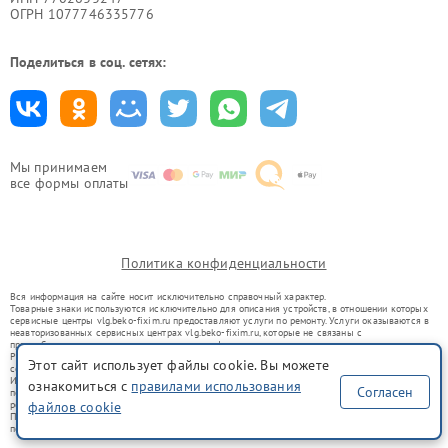
ОГРН 1077746335776
Поделиться в соц. сетях:
Мы принимаем
все формы оплаты
Политика конфиденциальности
Вся информация на сайте носит исключительно справочный характер.
Товарные знаки используются исключительно для описания устройств, в отношении которых
сервисные центры vlg.beko-fixim.ru предоставляют услуги по ремонту. Услуги оказываются в
неавторизованных сервисных центрах vlg.beko-fixim.ru, которые не связаны с
правообладателями товарных знаков или их официальными представителями.
Ремонт осуществляется для устройств, уже введенных в гражданский оборот в соответствии
Этот сайт использует файлы cookie. Вы можете
со статьей 1487 ГК РФ.
Использование товарных знаков не преследует цели индивидуализации услуг или введения
ознакомиться с
правилами использования
Согласен
потребителей в заблуждение, а служит для информирования о предоставляемых услугах по
ремонту техники указанных брендов.
файлов cookie
Представленная на сайте информация не является публичной офертой, определяемой
положениями Статьи 437(2) Гражданского кодекса РФ