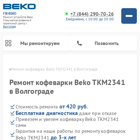
+7 (844) 290-70-26
FIX-BEKO
Ремонт устройств Beko
Ежедневно, с 10:00 до 20:00
Специализированный
cервисный центр г.
Волгоград
Мы ремонтируем
Позвонить
граде
Ремонт кофеварки Beko TKM2341 в Волгограде
Ремонт кофеварки Beko TKM2341
в Волгограде
от 420 руб.
Стоимость ремонта
Бесплатная диагностика
даже при отказе
Привезем и увезем кофеварку Beko TKM2341
сами
Ремонт стиральных машин Beko
Ремонт сушильных машин Beko
Ремонт кухонных комбайнов Beko
Ремонт морозильных камер Beko
Ремонт вертикальных пылесосов Beko
Ремонт посудомоечных машин Beko
Ремонт микроволновых печей Beko
Гарантия на наши работы по ремонту кофеварок
до 3-х лет
Beko TKM2341