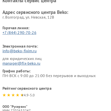
Контакты сервис центра
Ремонт холодильников Beko
Ремонт морозильных камер
Beko
Адрес сервисного центра Beko:
г. Волгоград, ул. Невская, 12В
Горячая линия:
+7 (844) 290-70-26
Электронная почта:
info@beko-fixim.ru
для юридических лиц
manager@fix-beko.ru
График работы:
ПН-ВСК с 9:00 до 21:00 без перерывов и выходных
Рейтинг сервисного центра
4.9-5.0
ООО "Русервис"
ИНН 7702633247