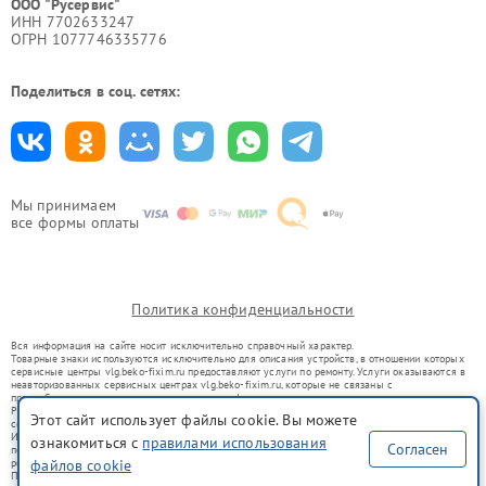
ООО "Русервис"
ИНН 7702633247
ОГРН 1077746335776
Поделиться в соц. сетях:
Мы принимаем
все формы оплаты
Политика конфиденциальности
Вся информация на сайте носит исключительно справочный характер.
Товарные знаки используются исключительно для описания устройств, в отношении которых
сервисные центры vlg.beko-fixim.ru предоставляют услуги по ремонту. Услуги оказываются в
неавторизованных сервисных центрах vlg.beko-fixim.ru, которые не связаны с
правообладателями товарных знаков или их официальными представителями.
Ремонт осуществляется для устройств, уже введенных в гражданский оборот в соответствии
Этот сайт использует файлы cookie. Вы можете
со статьей 1487 ГК РФ.
Использование товарных знаков не преследует цели индивидуализации услуг или введения
ознакомиться с
правилами использования
Согласен
потребителей в заблуждение, а служит для информирования о предоставляемых услугах по
ремонту техники указанных брендов.
файлов cookie
Представленная на сайте информация не является публичной офертой, определяемой