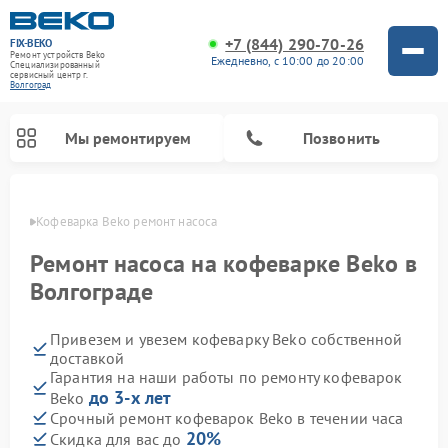
+7 (844) 290-70-26
FIX-BEKO
Ремонт устройств Beko
Ежедневно, с 10:00 до 20:00
Специализированный
cервисный центр г.
Волгоград
Мы ремонтируем
Позвонить
граде
Кофеварка Beko ремонт насоса
Ремонт насоса на кофеварке Beko в
Волгограде
Привезем и увезем кофеварку Beko собственной
доставкой
Гарантия на наши работы по ремонту кофеварок
до 3-х лет
Beko
Ремонт стиральных машин Beko
Ремонт сушильных машин Beko
Ремонт кухонных комбайнов Beko
Ремонт морозильных камер Beko
Ремонт вертикальных пылесосов Beko
Ремонт посудомоечных машин Beko
Ремонт микроволновых печей Beko
Срочный ремонт кофеварок Beko в течении часа
20%
Скидка для вас до