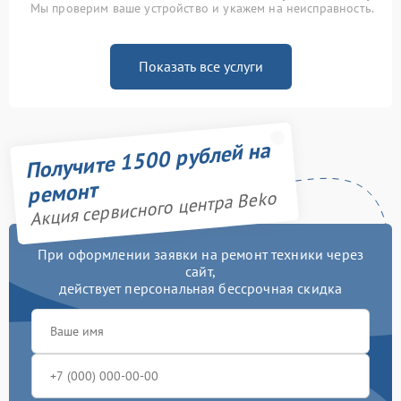
Мы проверим ваше устройство и укажем на неисправность.
Показать все услуги
Получите 1500 рублей на
ремонт
Акция сервисного центра Beko
При оформлении заявки на ремонт техники через
сайт,
действует персональная бессрочная скидка