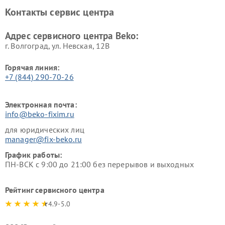
Ремонт блендеров Beko
Ремонт кофеварок Beko
Контакты сервис центра
Ремонт холодильников Beko
Ремонт морозильных камер
Beko
Адрес сервисного центра Beko:
г. Волгоград, ул. Невская, 12В
Горячая линия:
+7 (844) 290-70-26
Электронная почта:
info@beko-fixim.ru
для юридических лиц
manager@fix-beko.ru
График работы:
ПН-ВСК с 9:00 до 21:00 без перерывов и выходных
Рейтинг сервисного центра
4.9-5.0