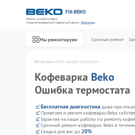
FIX-BEKO
Ремонт устройств Beko
Специализированный cервисный центр г.
Волгоград
Мы ремонтируем
Срочный ремонт
Це
к Beko в Волгограде
Кофеварка Beko ошибка термостата
Кофеварка
Beko
Ошибка термостата
Бесплатная диагностика
даже при отказ
Привезем и увезем кофеварку Beko собств
Гарантия на наши работы по ремонту кофе
Срочный ремонт кофеварок Beko в течении
20%
Скидка для вас до
Ремонт стиральных машин Beko
Ремонт посудомоечных машин Beko
Ремонт сушильных машин Beko
Ремонт духовых шкафов Beko
Ремонт варочных панелей Beko
Ремонт кухонных комбайнов Beko
Ремонт парогенераторов Beko
Ремонт морозильных камер Beko
Ремонт вертикальных пылесосов Beko
Ремонт водонагревателей Beko
Ремонт микроволновых печей Beko