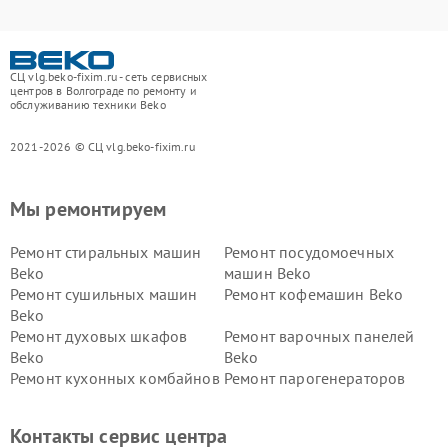
СЦ vlg.beko-fixim.ru - сеть сервисных
центров в Волгограде по ремонту и
обслуживанию техники Beko
2021-2026 © СЦ vlg.beko-fixim.ru
Мы ремонтируем
Ремонт стиральных машин
Ремонт посудомоечных
Beko
машин Beko
Ремонт сушильных машин
Ремонт кофемашин Beko
Beko
Ремонт духовых шкафов
Ремонт варочных панелей
Beko
Beko
Ремонт кухонных комбайнов
Ремонт парогенераторов
Beko
Beko
Ремонт блендеров Beko
Ремонт кофеварок Beko
Контакты сервис центра
Ремонт холодильников Beko
Ремонт морозильных камер