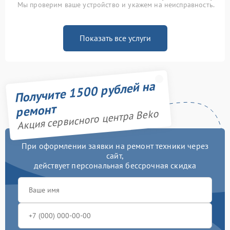
Мы проверим ваше устройство и укажем на неисправность.
Показать все услуги
Получите 1500 рублей на
ремонт
Акция сервисного центра Beko
При оформлении заявки на ремонт техники через
сайт,
действует персональная бессрочная скидка