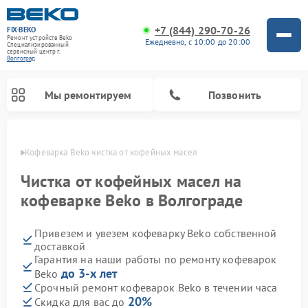
+7 (844) 290-70-26
FIX-BEKO
Ремонт устройств Beko
Ежедневно, с 10:00 до 20:00
Специализированный
cервисный центр г.
Волгоград
Мы ремонтируем
Позвонить
граде
Кофеварка Beko чистка от кофейных масел
Чистка от кофейных масел на
кофеварке Beko в Волгограде
Привезем и увезем кофеварку Beko собственной
доставкой
Гарантия на наши работы по ремонту кофеварок
до 3-х лет
Beko
Ремонт стиральных машин Beko
Ремонт сушильных машин Beko
Ремонт кухонных комбайнов Beko
Ремонт морозильных камер Beko
Ремонт вертикальных пылесосов Beko
Ремонт посудомоечных машин Beko
Ремонт микроволновых печей Beko
Срочный ремонт кофеварок Beko в течении часа
20%
Скидка для вас до