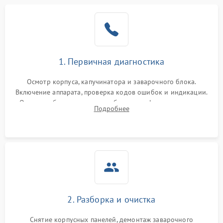
1. Первичная диагностика
Осмотр корпуса, капучинатора и заварочного блока.
Включение аппарата, проверка кодов ошибок и индикации.
Оценка работы помпы, термоблока и кофемолки на слух.
Подробнее
Измерение температуры и давления воды для выявления
локализации поломки.
2. Разборка и очистка
Снятие корпусных панелей, демонтаж заварочного