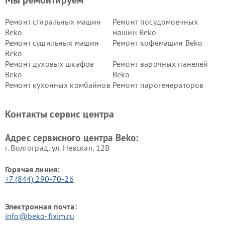
Ремонт стиральных машин
Ремонт посудомоечных
Beko
машин Beko
Ремонт сушильных машин
Ремонт кофемашин Beko
Beko
Ремонт духовых шкафов
Ремонт варочных панелей
Beko
Beko
Ремонт кухонных комбайнов
Ремонт парогенераторов
Beko
Beko
Ремонт блендеров Beko
Ремонт кофеварок Beko
Контакты сервис центра
Ремонт холодильников Beko
Ремонт морозильных камер
Beko
Адрес сервисного центра Beko:
г. Волгоград, ул. Невская, 12В
Горячая линия:
+7 (844) 290-70-26
Электронная почта:
info@beko-fixim.ru