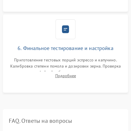
Надежная фиксация всех соединений.
6. Финальное тестирование и настройка
Приготовление тестовых порций эспрессо и капучино.
Калибровка степени помола и дозировки зерна. Проверка
плотности кофейной таблетки, температуры напитка и
Подробнее
качества молочной пены. Контроль отсутствия посторонних
шумов и протечек.
FAQ. Ответы на вопросы