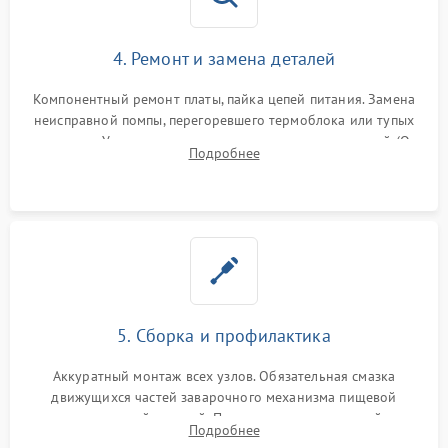
4. Ремонт и замена деталей
Компонентный ремонт платы, пайка цепей питания. Замена
неисправной помпы, перегоревшего термоблока или тупых
жерновов. Установка новых силиконовых уплотнителей (O-
Подробнее
ring) и тефлоновых трубок для надежного устранения
протечек.
5. Сборка и профилактика
Аккуратный монтаж всех узлов. Обязательная смазка
движущихся частей заварочного механизма пищевой
силиконовой смазкой. Проведение программной
Подробнее
декальцинации и очистки системы от кофейных масел.