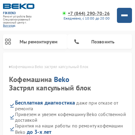
+7 (844) 290-70-26
FIX-BEKO
Ремонт устройств Beko
Ежедневно, с 10:00 до 20:00
Специализированный
cервисный центр г.
Волгоград
Мы ремонтируем
Позвонить
граде
Кофемашина Beko застрял капсульный блок
Кофемашина
Beko
Застрял капсульный блок
Бесплатная диагностика
даже при отказе от
ремонта
Привезем и увезем кофемашину Beko собственной
доставкой
Ремонт стиральных машин Beko
Ремонт сушильных машин Beko
Ремонт морозильных камер Beko
Ремонт вертикальных пылесосов Beko
Ремонт посудомоечных машин Beko
Ремонт кухонных комбайнов Beko
Ремонт микроволновых печей Beko
Гарантия на наши работы по ремонту кофемашин
до 3-х лет
Beko