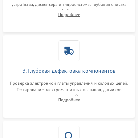
устройства, диспенсера и гидросистемы. Глубокая очистка
внутренних узлов от кофейных масел, жмыха и накипи.
Подробнее
Промывка дренажных каналов и фильтров с использованием
специализированной химии.
3. Глубокая дефектовка компонентов
Проверка электронной платы управления и силовых цепей.
Тестирование электромагнитных клапанов, датчиков
температуры и расходомера. Оценка степени износа
Подробнее
жерновов кофемолки, уплотнительных колец гидросистемы
и шестерней редуктора.