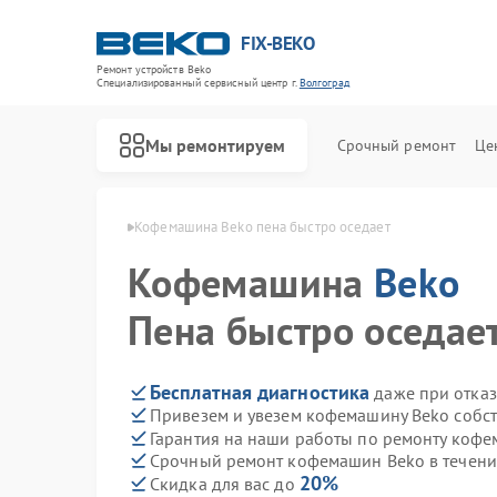
FIX-BEKO
Ремонт устройств Beko
Специализированный cервисный центр г.
Волгоград
Мы ремонтируем
Срочный ремонт
Це
 Beko в Волгограде
Кофемашина Beko пена быстро оседает
Кофемашина
Beko
Пена быстро оседае
Бесплатная диагностика
даже при отказ
Привезем и увезем кофемашину Beko собс
Гарантия на наши работы по ремонту коф
Срочный ремонт кофемашин Beko в течени
20%
Скидка для вас до
Ремонт стиральных машин Beko
Ремонт посудомоечных машин Beko
Ремонт сушильных машин Beko
Ремонт духовых шкафов Beko
Ремонт варочных панелей Beko
Ремонт кухонных комбайнов Beko
Ремонт парогенераторов Beko
Ремонт морозильных камер Beko
Ремонт вертикальных пылесосов Beko
Ремонт водонагревателей Beko
Ремонт микроволновых печей Beko