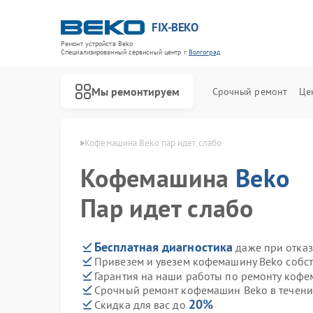
FIX-BEKO
Ремонт устройств Beko
Специализированный cервисный центр г.
Волгоград
Мы ремонтируем
Срочный ремонт
Це
 Beko в Волгограде
Кофемашина Beko пар идет слабо
Кофемашина
Beko
Пар идет слабо
Бесплатная диагностика
даже при отказ
Привезем и увезем кофемашину Beko собс
Гарантия на наши работы по ремонту коф
Срочный ремонт кофемашин Beko в течени
20%
Скидка для вас до
Ремонт стиральных машин Beko
Ремонт посудомоечных машин Beko
Ремонт сушильных машин Beko
Ремонт духовых шкафов Beko
Ремонт варочных панелей Beko
Ремонт кухонных комбайнов Beko
Ремонт парогенераторов Beko
Ремонт морозильных камер Beko
Ремонт вертикальных пылесосов Beko
Ремонт водонагревателей Beko
Ремонт микроволновых печей Beko