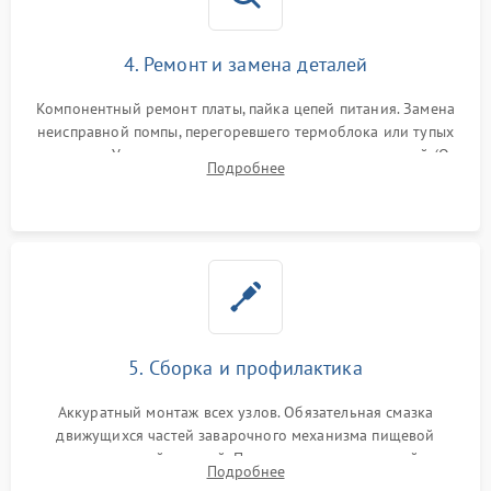
4. Ремонт и замена деталей
Компонентный ремонт платы, пайка цепей питания. Замена
неисправной помпы, перегоревшего термоблока или тупых
жерновов. Установка новых силиконовых уплотнителей (O-
Подробнее
ring) и тефлоновых трубок для надежного устранения
протечек.
5. Сборка и профилактика
Аккуратный монтаж всех узлов. Обязательная смазка
движущихся частей заварочного механизма пищевой
силиконовой смазкой. Проведение программной
Подробнее
декальцинации и очистки системы от кофейных масел.