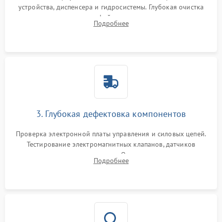
устройства, диспенсера и гидросистемы. Глубокая очистка
внутренних узлов от кофейных масел, жмыха и накипи.
Подробнее
Промывка дренажных каналов и фильтров с использованием
специализированной химии.
3. Глубокая дефектовка компонентов
Проверка электронной платы управления и силовых цепей.
Тестирование электромагнитных клапанов, датчиков
температуры и расходомера. Оценка степени износа
Подробнее
жерновов кофемолки, уплотнительных колец гидросистемы
и шестерней редуктора.