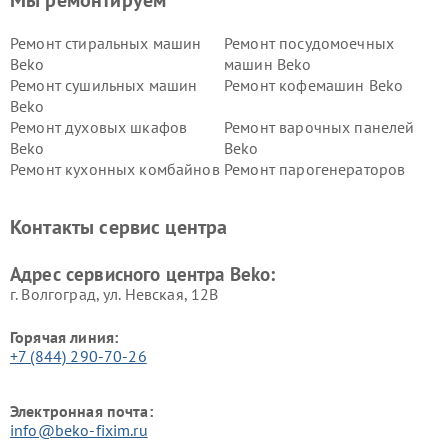
Ремонт стиральных машин
Ремонт посудомоечных
Beko
машин Beko
Ремонт сушильных машин
Ремонт кофемашин Beko
Beko
Ремонт духовых шкафов
Ремонт варочных панелей
Beko
Beko
Ремонт кухонных комбайнов
Ремонт парогенераторов
Beko
Beko
Ремонт блендеров Beko
Ремонт кофеварок Beko
Контакты сервис центра
Ремонт холодильников Beko
Ремонт морозильных камер
Beko
Адрес сервисного центра Beko:
г. Волгоград, ул. Невская, 12В
Горячая линия:
+7 (844) 290-70-26
Электронная почта:
info@beko-fixim.ru