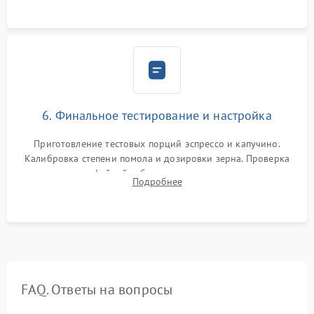
Надежная фиксация всех соединений.
6. Финальное тестирование и настройка
Приготовление тестовых порций эспрессо и капучино.
Калибровка степени помола и дозировки зерна. Проверка
плотности кофейной таблетки, температуры напитка и
Подробнее
качества молочной пены. Контроль отсутствия посторонних
шумов и протечек.
FAQ. Ответы на вопросы