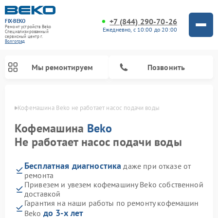
+7 (844) 290-70-26
FIX-BEKO
Ремонт устройств Beko
Ежедневно, с 10:00 до 20:00
Специализированный
cервисный центр г.
Волгоград
Мы ремонтируем
Позвонить
граде
Кофемашина Beko не работает насос подачи воды
Кофемашина
Beko
Не работает насос подачи воды
Бесплатная диагностика
даже при отказе от
ремонта
Привезем и увезем кофемашину Beko собственной
доставкой
Ремонт стиральных машин Beko
Ремонт сушильных машин Beko
Ремонт морозильных камер Beko
Ремонт вертикальных пылесосов Beko
Ремонт посудомоечных машин Beko
Ремонт кухонных комбайнов Beko
Ремонт микроволновых печей Beko
Гарантия на наши работы по ремонту кофемашин
до 3-х лет
Beko