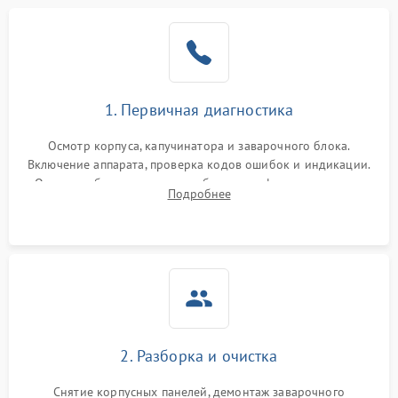
1. Первичная диагностика
Осмотр корпуса, капучинатора и заварочного блока.
Включение аппарата, проверка кодов ошибок и индикации.
Оценка работы помпы, термоблока и кофемолки на слух.
Подробнее
Измерение температуры и давления воды для выявления
локализации поломки.
2. Разборка и очистка
Снятие корпусных панелей, демонтаж заварочного