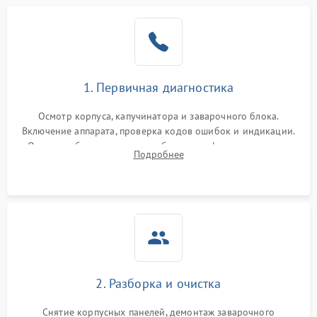
1. Первичная диагностика
Осмотр корпуса, капучинатора и заварочного блока.
Включение аппарата, проверка кодов ошибок и индикации.
Оценка работы помпы, термоблока и кофемолки на слух.
Подробнее
Измерение температуры и давления воды для выявления
локализации поломки.
2. Разборка и очистка
Снятие корпусных панелей, демонтаж заварочного