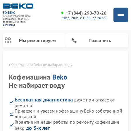
+7 (844) 290-70-26
FIX-BEKO
Ремонт устройств Beko
Ежедневно, с 10:00 до 20:00
Специализированный
cервисный центр г.
Волгоград
Мы ремонтируем
Позвонить
граде
Кофемашина Beko не набирает воду
Кофемашина
Beko
Не набирает воду
Бесплатная диагностика
даже при отказе от
ремонта
Привезем и увезем кофемашину Beko собственной
доставкой
Ремонт стиральных машин Beko
Ремонт сушильных машин Beko
Ремонт морозильных камер Beko
Ремонт вертикальных пылесосов Beko
Ремонт посудомоечных машин Beko
Ремонт кухонных комбайнов Beko
Ремонт микроволновых печей Beko
Гарантия на наши работы по ремонту кофемашин
до 3-х лет
Beko