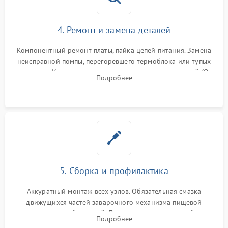
4. Ремонт и замена деталей
Компонентный ремонт платы, пайка цепей питания. Замена
неисправной помпы, перегоревшего термоблока или тупых
жерновов. Установка новых силиконовых уплотнителей (O-
Подробнее
ring) и тефлоновых трубок для надежного устранения
протечек.
5. Сборка и профилактика
Аккуратный монтаж всех узлов. Обязательная смазка
движущихся частей заварочного механизма пищевой
силиконовой смазкой. Проведение программной
Подробнее
декальцинации и очистки системы от кофейных масел.