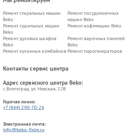
Ремонт стиральных машин
Ремонт посудомоечных
Beko
машин Beko
Ремонт сушильных машин
Ремонт кофемашин Beko
Beko
Ремонт духовых шкафов
Ремонт варочных панелей
Beko
Beko
Ремонт кухонных комбайнов
Ремонт парогенераторов
Beko
Beko
Ремонт блендеров Beko
Ремонт кофеварок Beko
Контакты сервис центра
Ремонт холодильников Beko
Ремонт морозильных камер
Beko
Адрес сервисного центра Beko:
г. Волгоград, ул. Невская, 12В
Горячая линия:
+7 (844) 290-70-26
Электронная почта:
info@beko-fixim.ru