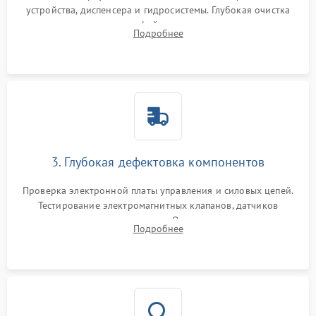
устройства, диспенсера и гидросистемы. Глубокая очистка
внутренних узлов от кофейных масел, жмыха и накипи.
Подробнее
Промывка дренажных каналов и фильтров с использованием
специализированной химии.
3. Глубокая дефектовка компонентов
Проверка электронной платы управления и силовых цепей.
Тестирование электромагнитных клапанов, датчиков
температуры и расходомера. Оценка степени износа
Подробнее
жерновов кофемолки, уплотнительных колец гидросистемы
и шестерней редуктора.