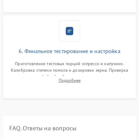
Надежная фиксация всех соединений.
6. Финальное тестирование и настройка
Приготовление тестовых порций эспрессо и капучино.
Калибровка степени помола и дозировки зерна. Проверка
плотности кофейной таблетки, температуры напитка и
Подробнее
качества молочной пены. Контроль отсутствия посторонних
шумов и протечек.
FAQ. Ответы на вопросы