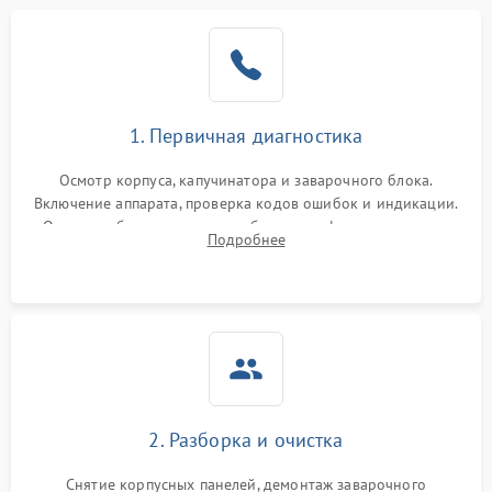
1. Первичная диагностика
Осмотр корпуса, капучинатора и заварочного блока.
Включение аппарата, проверка кодов ошибок и индикации.
Оценка работы помпы, термоблока и кофемолки на слух.
Подробнее
Измерение температуры и давления воды для выявления
локализации поломки.
2. Разборка и очистка
Снятие корпусных панелей, демонтаж заварочного