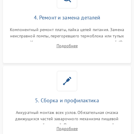
4. Ремонт и замена деталей
Компонентный ремонт платы, пайка цепей питания. Замена
неисправной помпы, перегоревшего термоблока или тупых
жерновов. Установка новых силиконовых уплотнителей (O-
Подробнее
ring) и тефлоновых трубок для надежного устранения
протечек.
5. Сборка и профилактика
Аккуратный монтаж всех узлов. Обязательная смазка
движущихся частей заварочного механизма пищевой
силиконовой смазкой. Проведение программной
Подробнее
декальцинации и очистки системы от кофейных масел.