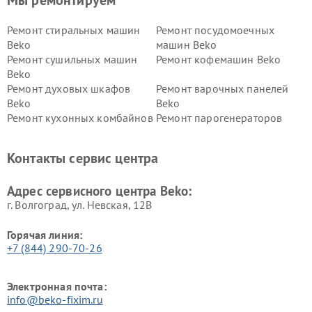
Ремонт стиральных машин
Ремонт посудомоечных
Beko
машин Beko
Ремонт сушильных машин
Ремонт кофемашин Beko
Beko
Ремонт духовых шкафов
Ремонт варочных панелей
Beko
Beko
Ремонт кухонных комбайнов
Ремонт парогенераторов
Beko
Beko
Ремонт блендеров Beko
Ремонт кофеварок Beko
Контакты сервис центра
Ремонт холодильников Beko
Ремонт морозильных камер
Beko
Адрес сервисного центра Beko:
г. Волгоград, ул. Невская, 12В
Горячая линия:
+7 (844) 290-70-26
Электронная почта:
info@beko-fixim.ru