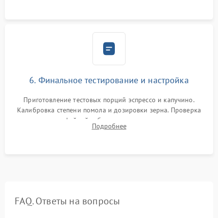
Надежная фиксация всех соединений.
6. Финальное тестирование и настройка
Приготовление тестовых порций эспрессо и капучино.
Калибровка степени помола и дозировки зерна. Проверка
плотности кофейной таблетки, температуры напитка и
Подробнее
качества молочной пены. Контроль отсутствия посторонних
шумов и протечек.
FAQ. Ответы на вопросы