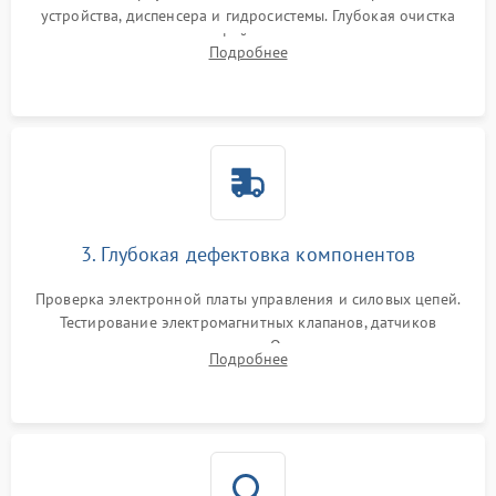
устройства, диспенсера и гидросистемы. Глубокая очистка
внутренних узлов от кофейных масел, жмыха и накипи.
Подробнее
Промывка дренажных каналов и фильтров с использованием
специализированной химии.
3. Глубокая дефектовка компонентов
Проверка электронной платы управления и силовых цепей.
Тестирование электромагнитных клапанов, датчиков
температуры и расходомера. Оценка степени износа
Подробнее
жерновов кофемолки, уплотнительных колец гидросистемы
и шестерней редуктора.