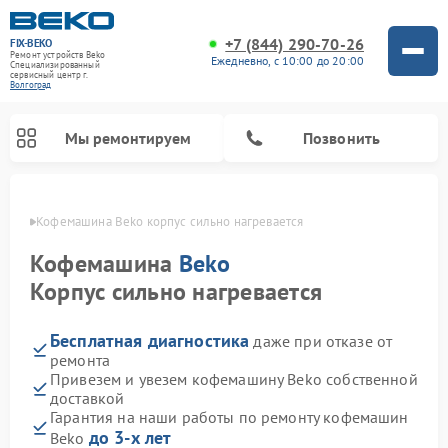
+7 (844) 290-70-26
FIX-BEKO
Ремонт устройств Beko
Ежедневно, с 10:00 до 20:00
Специализированный
cервисный центр г.
Волгоград
Мы ремонтируем
Позвонить
граде
Кофемашина Beko корпус сильно нагревается
Кофемашина
Beko
Корпус сильно нагревается
Бесплатная диагностика
даже при отказе от
ремонта
Привезем и увезем кофемашину Beko собственной
доставкой
Ремонт стиральных машин Beko
Ремонт сушильных машин Beko
Ремонт морозильных камер Beko
Ремонт вертикальных пылесосов Beko
Ремонт посудомоечных машин Beko
Ремонт кухонных комбайнов Beko
Ремонт микроволновых печей Beko
Гарантия на наши работы по ремонту кофемашин
до 3-х лет
Beko