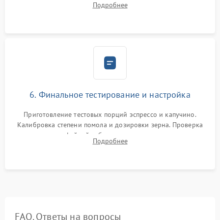
Подробнее
декальцинации и очистки системы от кофейных масел.
Надежная фиксация всех соединений.
6. Финальное тестирование и настройка
Приготовление тестовых порций эспрессо и капучино.
Калибровка степени помола и дозировки зерна. Проверка
плотности кофейной таблетки, температуры напитка и
Подробнее
качества молочной пены. Контроль отсутствия посторонних
шумов и протечек.
FAQ. Ответы на вопросы