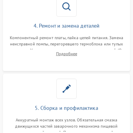
4. Ремонт и замена деталей
Компонентный ремонт платы, пайка цепей питания. Замена
неисправной помпы, перегоревшего термоблока или тупых
жерновов. Установка новых силиконовых уплотнителей (O-
Подробнее
ring) и тефлоновых трубок для надежного устранения
протечек.
5. Сборка и профилактика
Аккуратный монтаж всех узлов. Обязательная смазка
движущихся частей заварочного механизма пищевой
силиконовой смазкой. Проведение программной