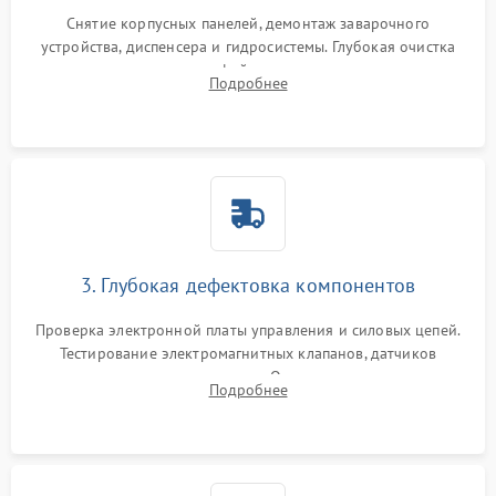
Снятие корпусных панелей, демонтаж заварочного
устройства, диспенсера и гидросистемы. Глубокая очистка
внутренних узлов от кофейных масел, жмыха и накипи.
Подробнее
Промывка дренажных каналов и фильтров с использованием
специализированной химии.
3. Глубокая дефектовка компонентов
Проверка электронной платы управления и силовых цепей.
Тестирование электромагнитных клапанов, датчиков
температуры и расходомера. Оценка степени износа
Подробнее
жерновов кофемолки, уплотнительных колец гидросистемы
и шестерней редуктора.