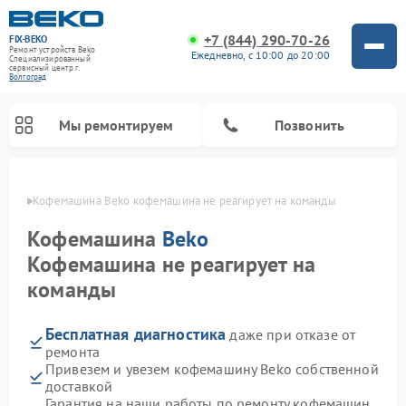
+7 (844) 290-70-26
FIX-BEKO
Ремонт устройств Beko
Ежедневно, с 10:00 до 20:00
Специализированный
cервисный центр г.
Волгоград
Мы ремонтируем
Позвонить
граде
Кофемашина Beko кофемашина не реагирует на команды
Кофемашина
Beko
Кофемашина не реагирует на
команды
Бесплатная диагностика
даже при отказе от
ремонта
Привезем и увезем кофемашину Beko собственной
Ремонт стиральных машин Beko
Ремонт сушильных машин Beko
Ремонт морозильных камер Beko
Ремонт вертикальных пылесосов Beko
Ремонт посудомоечных машин Beko
Ремонт кухонных комбайнов Beko
Ремонт микроволновых печей Beko
доставкой
Гарантия на наши работы по ремонту кофемашин