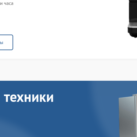
и часа
ны
 техники