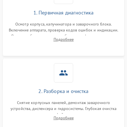
1. Первичная диагностика
Осмотр корпуса, капучинатора и заварочного блока.
Включение аппарата, проверка кодов ошибок и индикации.
Оценка работы помпы, термоблока и кофемолки на слух.
Подробнее
Измерение температуры и давления воды для выявления
локализации поломки.
2. Разборка и очистка
Снятие корпусных панелей, демонтаж заварочного
устройства, диспенсера и гидросистемы. Глубокая очистка
внутренних узлов от кофейных масел, жмыха и накипи.
Подробнее
Промывка дренажных каналов и фильтров с использованием
специализированной химии.