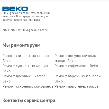
СЦ vlg.beko-fixim.ru - сеть сервисных
центров в Волгограде по ремонту и
обслуживанию техники Beko
2021-2026 © СЦ vlg.beko-fixim.ru
Мы ремонтируем
Ремонт стиральных машин
Ремонт посудомоечных
Beko
машин Beko
Ремонт сушильных машин
Ремонт кофемашин Beko
Beko
Ремонт духовых шкафов
Ремонт варочных панелей
Beko
Beko
Ремонт кухонных комбайнов
Ремонт парогенераторов
Beko
Beko
Ремонт блендеров Beko
Ремонт кофеварок Beko
Контакты сервис центра
Ремонт холодильников Beko
Ремонт морозильных камер
Beko