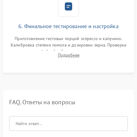
6. Финальное тестирование и настройка
Приготовление тестовых порций эспрессо и капучино.
Калибровка степени помола и дозировки зерна. Проверка
плотности кофейной таблетки, температуры напитка и
Подробнее
качества молочной пены. Контроль отсутствия посторонних
шумов и протечек.
FAQ. Ответы на вопросы