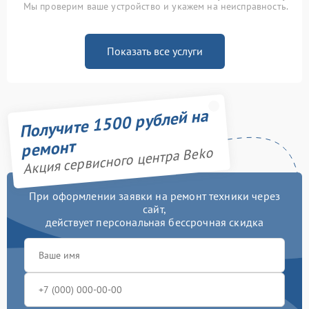
Мы проверим ваше устройство и укажем на неисправность.
Показать все услуги
Получите 1500 рублей на
ремонт
Акция сервисного центра Beko
При оформлении заявки на ремонт техники через
сайт,
действует персональная бессрочная скидка