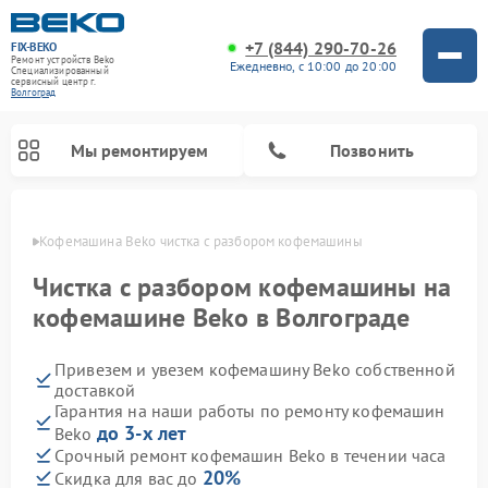
+7 (844) 290-70-26
FIX-BEKO
Ремонт устройств Beko
Ежедневно, с 10:00 до 20:00
Специализированный
cервисный центр г.
Волгоград
Мы ремонтируем
Позвонить
граде
Кофемашина Beko чистка с разбором кофемашины
Чистка с разбором кофемашины на
кофемашине Beko в Волгограде
Привезем и увезем кофемашину Beko собственной
доставкой
Гарантия на наши работы по ремонту кофемашин
до 3-х лет
Beko
Ремонт стиральных машин Beko
Ремонт сушильных машин Beko
Ремонт морозильных камер Beko
Ремонт вертикальных пылесосов Beko
Ремонт посудомоечных машин Beko
Ремонт кухонных комбайнов Beko
Ремонт микроволновых печей Beko
Срочный ремонт кофемашин Beko в течении часа
20%
Скидка для вас до