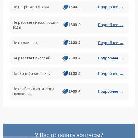
Не нагревается вода
1500 ₽
Подробнее →
Включение и работа
Не работает насос подачи
Проблемы с водой
1800 ₽
Подробнее →
воды
Проблемы с капучинатором и паром
Не подает кофе
2100 ₽
Подробнее →
Управление и электроника
Не работает дисплей
2500 ₽
Подробнее →
Программное обеспечение
Плохо взбивает пену
1800 ₽
Подробнее →
Не срабатывает кнопка
1400 ₽
Подробнее →
включения
Запах гари при работе
1800 ₽
Подробнее →
Постоянные сбои в работе
1500 ₽
Подробнее →
У Вас остались вопросы?