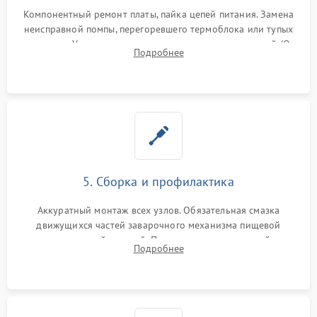
Компонентный ремонт платы, пайка цепей питания. Замена
неисправной помпы, перегоревшего термоблока или тупых
жерновов. Установка новых силиконовых уплотнителей (O-
Подробнее
ring) и тефлоновых трубок для надежного устранения
протечек.
5. Сборка и профилактика
Аккуратный монтаж всех узлов. Обязательная смазка
движущихся частей заварочного механизма пищевой
силиконовой смазкой. Проведение программной
Подробнее
декальцинации и очистки системы от кофейных масел.
Надежная фиксация всех соединений.