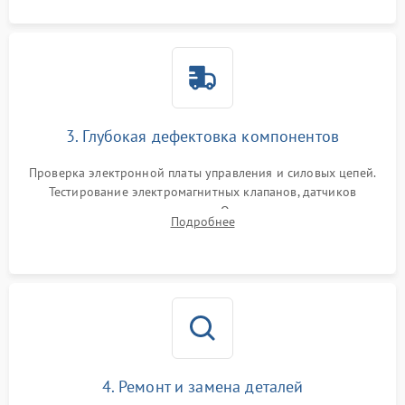
3. Глубокая дефектовка компонентов
Проверка электронной платы управления и силовых цепей.
Тестирование электромагнитных клапанов, датчиков
температуры и расходомера. Оценка степени износа
Подробнее
жерновов кофемолки, уплотнительных колец гидросистемы
и шестерней редуктора.
4. Ремонт и замена деталей