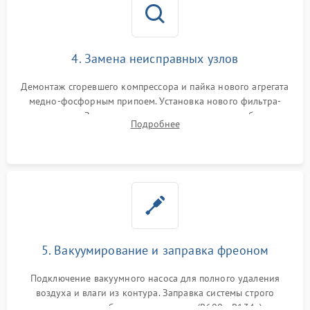
4. Замена неисправных узлов
Демонтаж сгоревшего компрессора и пайка нового агрегата
медно-фосфорным припоем. Установка нового фильтра-
осушителя. Замена изношенных вентиляторов обдува,
Подробнее
сломанных заслонок или поврежденных дверных петель.
5. Вакуумирование и заправка фреоном
Подключение вакуумного насоса для полного удаления
воздуха и влаги из контура. Заправка системы строго
дозированным объемом хладагента (R600a, R134a) по