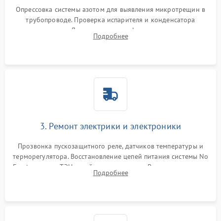
Опрессовка системы азотом для выявления микротрещин в
трубопроводе. Проверка испарителя и конденсатора
течеискателем. Демонтаж старого фильтра-осушителя и
Подробнее
продувка капиллярной трубки для устранения засоров.
3. Ремонт электрики и электроники
Прозвонка пускозащитного реле, датчиков температуры и
терморегулятора. Восстановление цепей питания системы No
Frost, включая ТЭН оттайки и вентилятор. Ремонт или замена
Подробнее
платы управления при сбоях алгоритмов.