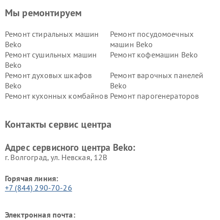
Мы ремонтируем
Ремонт стиральных машин
Ремонт посудомоечных
Beko
машин Beko
Ремонт сушильных машин
Ремонт кофемашин Beko
Beko
Ремонт духовых шкафов
Ремонт варочных панелей
Beko
Beko
Ремонт кухонных комбайнов
Ремонт парогенераторов
Beko
Beko
Ремонт блендеров Beko
Ремонт кофеварок Beko
Контакты сервис центра
Ремонт холодильников Beko
Ремонт морозильных камер
Beko
Адрес сервисного центра Beko:
г. Волгоград, ул. Невская, 12В
Горячая линия:
+7 (844) 290-70-26
Электронная почта: