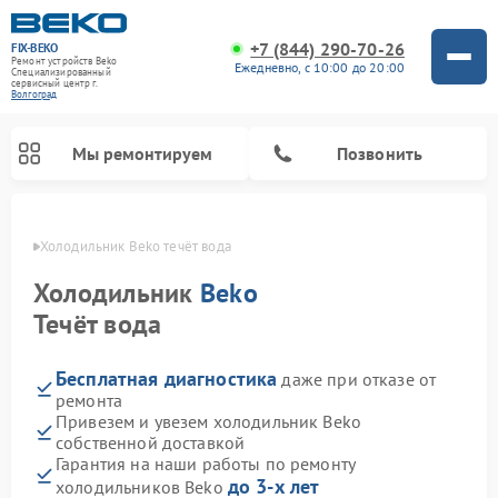
+7 (844) 290-70-26
FIX-BEKO
Ремонт устройств Beko
Ежедневно, с 10:00 до 20:00
Специализированный
cервисный центр г.
Волгоград
Мы ремонтируем
Позвонить
граде
Холодильник Beko течёт вода
Холодильник
Beko
Течёт вода
Бесплатная диагностика
даже при отказе от
ремонта
Привезем и увезем холодильник Beko
собственной доставкой
Ремонт стиральных машин Beko
Ремонт сушильных машин Beko
Ремонт кухонных комбайнов Beko
Ремонт морозильных камер Beko
Ремонт вертикальных пылесосов Beko
Ремонт посудомоечных машин Beko
Ремонт микроволновых печей Beko
Гарантия на наши работы по ремонту
до 3-х лет
холодильников Beko