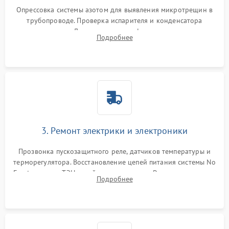
Опрессовка системы азотом для выявления микротрещин в
трубопроводе. Проверка испарителя и конденсатора
течеискателем. Демонтаж старого фильтра-осушителя и
Подробнее
продувка капиллярной трубки для устранения засоров.
3. Ремонт электрики и электроники
Прозвонка пускозащитного реле, датчиков температуры и
терморегулятора. Восстановление цепей питания системы No
Frost, включая ТЭН оттайки и вентилятор. Ремонт или замена
Подробнее
платы управления при сбоях алгоритмов.