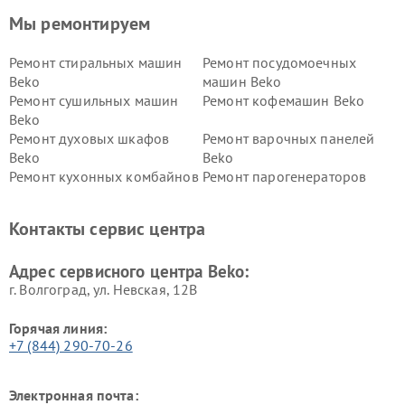
Мы ремонтируем
Ремонт стиральных машин
Ремонт посудомоечных
Beko
машин Beko
Ремонт сушильных машин
Ремонт кофемашин Beko
Beko
Ремонт духовых шкафов
Ремонт варочных панелей
Beko
Beko
Ремонт кухонных комбайнов
Ремонт парогенераторов
Beko
Beko
Ремонт блендеров Beko
Ремонт кофеварок Beko
Контакты сервис центра
Ремонт холодильников Beko
Ремонт морозильных камер
Beko
Адрес сервисного центра Beko:
г. Волгоград, ул. Невская, 12В
Горячая линия:
+7 (844) 290-70-26
Электронная почта: