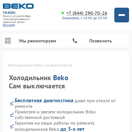
+7 (844) 290-70-26
FIX-BEKO
Ремонт устройств Beko
Ежедневно, с 10:00 до 20:00
Специализированный
cервисный центр г.
Волгоград
Мы ремонтируем
Позвонить
граде
Холодильник Beko сам выключается
Холодильник
Beko
Сам выключается
Бесплатная диагностика
даже при отказе от
ремонта
Привезем и увезем холодильник Beko
собственной доставкой
Ремонт стиральных машин Beko
Ремонт сушильных машин Beko
Ремонт кухонных комбайнов Beko
Ремонт морозильных камер Beko
Ремонт вертикальных пылесосов Beko
Ремонт посудомоечных машин Beko
Ремонт микроволновых печей Beko
Гарантия на наши работы по ремонту
до 3-х лет
холодильников Beko