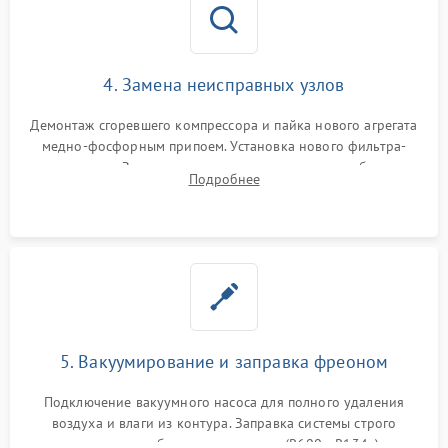
4. Замена неисправных узлов
Демонтаж сгоревшего компрессора и пайка нового агрегата
медно-фосфорным припоем. Установка нового фильтра-
осушителя. Замена изношенных вентиляторов обдува,
Подробнее
сломанных заслонок или поврежденных дверных петель.
5. Вакуумирование и заправка фреоном
Подключение вакуумного насоса для полного удаления
воздуха и влаги из контура. Заправка системы строго
дозированным объемом хладагента (R600a, R134a) по