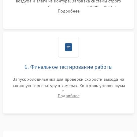
воздуха и влаги из контура. Заправка системы строго
дозированным объемом хладагента (R600a, R134a) по
Подробнее
электронным весам. Контроль рабочего давления в системе.
6. Финальное тестирование работы
Запуск холодильника для проверки скорости выхода на
заданную температуру в камерах. Контроль уровня шума
компрессора, отсутствия обмерзания стенок и корректного
Подробнее
срабатывания системы автоматической оттайки.