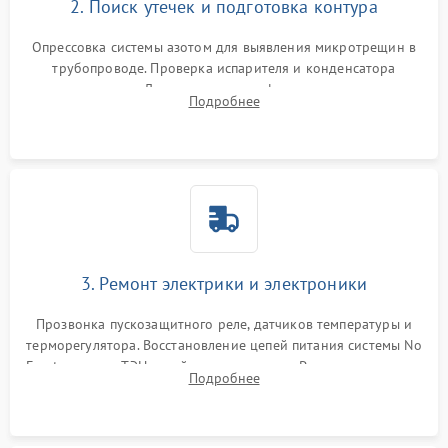
2. Поиск утечек и подготовка контура
Опрессовка системы азотом для выявления микротрещин в
трубопроводе. Проверка испарителя и конденсатора
течеискателем. Демонтаж старого фильтра-осушителя и
Подробнее
продувка капиллярной трубки для устранения засоров.
3. Ремонт электрики и электроники
Прозвонка пускозащитного реле, датчиков температуры и
терморегулятора. Восстановление цепей питания системы No
Frost, включая ТЭН оттайки и вентилятор. Ремонт или замена
Подробнее
платы управления при сбоях алгоритмов.