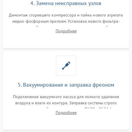
4. Замена неисправных узлов
Демонтаж сгоревшего компрессора и пайка нового агрегата
медно-фосфорным припоем. Установка нового фильтра-
осушителя. Замена изношенных вентиляторов обдува,
Подробнее
сломанных заслонок или поврежденных дверных петель.
5. Вакуумирование и заправка фреоном
Подключение вакуумного насоса для полного удаления
воздуха и влаги из контура. Заправка системы строго
дозированным объемом хладагента (R600a, R134a) по
Подробнее
электронным весам. Контроль рабочего давления в системе.