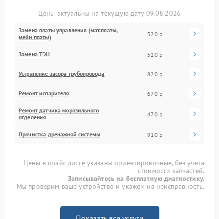
Цены актуальны на текущую дату 09.08.2026
Замена платы управления (мат.платы,
520 р
мейн платы)
Замена ТЭН
520 р
Устранение засора трубопровода
820 р
Ремонт испарителя
670 р
Ремонт датчика морозильного
470 р
отделения
Прочистка дренажной системы
910 р
Цены в прайс-листе указаны ориентировочные, без учета
стоимости запчастей.
Записывайтесь на бесплатную диагностику.
Мы проверим ваше устройство и укажем на неисправность.
Показать все услуги