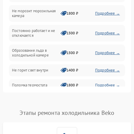
Не морозит морозильная
Дренаж
1800 ₽
Подробнее →
камера
Оттайка
Постоянно работает и не
1500 ₽
Подробнее →
отключается
Программное обеспечение
Образование льда в
1500 ₽
Подробнее →
холодильной камере
Не горит свет внутри
1400 ₽
Подробнее →
Поломка термостата
1800 ₽
Подробнее →
Не работает вентилятор
1800 ₽
Подробнее →
Этапы ремонта холодильника Beko
Поломка системы No Frost
2600 ₽
Подробнее →
Образование конденсата
1800 ₽
Подробнее →