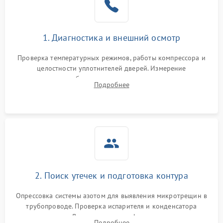
на стенках
Сбой в работе инвертора
2100 ₽
Подробнее →
1. Диагностика и внешний осмотр
Запах горелого при
2000 ₽
Подробнее →
Проверка температурных режимов, работы компрессора и
работе
целостности уплотнителей дверей. Измерение
сопротивления обмоток мотора, проверка термостата и
Не включается
Подробнее
1000 ₽
Подробнее →
считывание кодов ошибок с электронного дисплея.
холодильник
Проблемы с системой
автоматической
1800 ₽
Подробнее →
разморозки
2. Поиск утечек и подготовка контура
Опрессовка системы азотом для выявления микротрещин в
трубопроводе. Проверка испарителя и конденсатора
течеискателем. Демонтаж старого фильтра-осушителя и
Подробнее