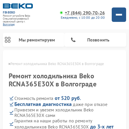
+7 (844) 290-70-26
FIX-BEKO
Ремонт устройств Beko
Ежедневно, с 10:00 до 20:00
Специализированный
cервисный центр г.
Волгоград
Мы ремонтируем
Позвонить
граде
Ремонт холодильника Beko RCNA365E30X в Волгограде
Ремонт холодильника Beko
RCNA365E30X в Волгограде
от 520 руб.
Стоимость ремонта
Бесплатная диагностика
даже при отказе
Привезем и увезем холодильник Beko
RCNA365E30X сами
Ремонт стиральных машин Beko
Ремонт сушильных машин Beko
Ремонт кухонных комбайнов Beko
Ремонт морозильных камер Beko
Ремонт вертикальных пылесосов Beko
Ремонт посудомоечных машин Beko
Ремонт микроволновых печей Beko
Гарантия на наши работы по ремонту
до 3-х лет
холодильников Beko RCNA365E30X