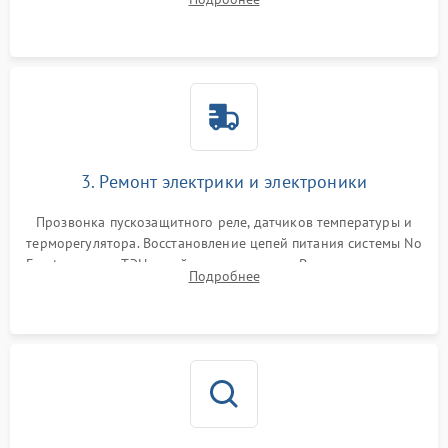
продувка капиллярной трубки для устранения засоров.
3. Ремонт электрики и электроники
Прозвонка пускозащитного реле, датчиков температуры и
терморегулятора. Восстановление цепей питания системы No
Frost, включая ТЭН оттайки и вентилятор. Ремонт или замена
Подробнее
платы управления при сбоях алгоритмов.