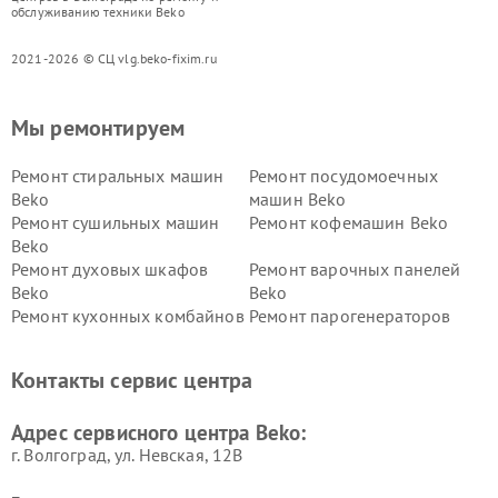
обслуживанию техники Beko
2021-2026 © СЦ vlg.beko-fixim.ru
Мы ремонтируем
Ремонт стиральных машин
Ремонт посудомоечных
Beko
машин Beko
Ремонт сушильных машин
Ремонт кофемашин Beko
Beko
Ремонт духовых шкафов
Ремонт варочных панелей
Beko
Beko
Ремонт кухонных комбайнов
Ремонт парогенераторов
Beko
Beko
Ремонт блендеров Beko
Ремонт кофеварок Beko
Контакты сервис центра
Ремонт холодильников Beko
Ремонт морозильных камер
Beko
Адрес сервисного центра Beko:
г. Волгоград, ул. Невская, 12В