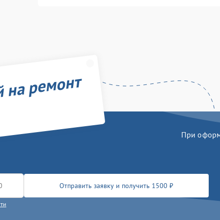
й на ремонт
При оформл
Отправить заявку и получить 1500 ₽
сти