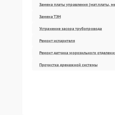
Замена платы управления (мат.платы, м
Замена ТЭН
Устранение засора трубопровода
Ремонт испарителя
Ремонт датчика морозильного отделени
Прочистка дренажной системы