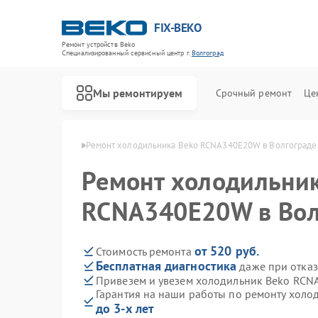
FIX-BEKO
Ремонт устройств Beko
Специализированный cервисный центр г.
Волгоград
Мы ремонтируем
Срочный ремонт
Це
 Beko в Волгограде
Ремонт холодильника Beko RCNA340E20W в Волгограде
Ремонт холодильни
RCNA340E20W в Вол
от 520 руб.
Стоимость ремонта
Бесплатная диагностика
даже при отказ
Привезем и увезем холодильник Beko RC
Гарантия на наши работы по ремонту хол
до 3-х лет
Ремонт стиральных машин Beko
Ремонт посудомоечных машин Beko
Ремонт сушильных машин Beko
Ремонт духовых шкафов Beko
Ремонт варочных панелей Beko
Ремонт кухонных комбайнов Beko
Ремонт парогенераторов Beko
Ремонт морозильных камер Beko
Ремонт вертикальных пылесосов Beko
Ремонт водонагревателей Beko
Ремонт микроволновых печей Beko