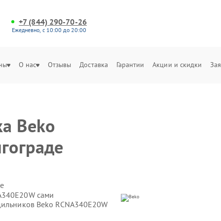
+7 (844) 290-70-26
Ежедневно, с 10:00 до 20:00
ны
О нас
Отзывы
Доставка
Гарантии
Акции и скидки
Зая
ка Beko
гограде
е
NA340E20W сами
одильников Beko RCNA340E20W