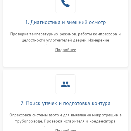
на стенках
Сбой в работе инвертора
2100 ₽
Подробнее →
1. Диагностика и внешний осмотр
Запах горелого при
2000 ₽
Подробнее →
Проверка температурных режимов, работы компрессора и
работе
целостности уплотнителей дверей. Измерение
сопротивления обмоток мотора, проверка термостата и
Не включается
Подробнее
1000 ₽
Подробнее →
считывание кодов ошибок с электронного дисплея.
холодильник
Проблемы с системой
автоматической
1800 ₽
Подробнее →
разморозки
2. Поиск утечек и подготовка контура
Опрессовка системы азотом для выявления микротрещин в
трубопроводе. Проверка испарителя и конденсатора
течеискателем. Демонтаж старого фильтра-осушителя и
Подробнее