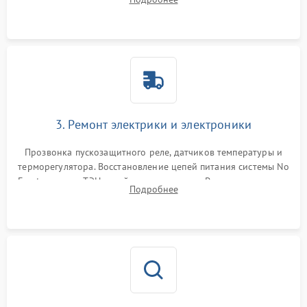
продувка капиллярной трубки для устранения засоров.
3. Ремонт электрики и электроники
Прозвонка пускозащитного реле, датчиков температуры и
терморегулятора. Восстановление цепей питания системы No
Frost, включая ТЭН оттайки и вентилятор. Ремонт или замена
Подробнее
платы управления при сбоях алгоритмов.