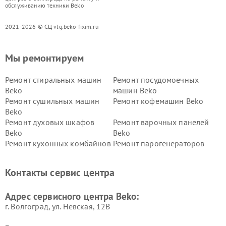
обслуживанию техники Beko
2021-2026 © СЦ vlg.beko-fixim.ru
Мы ремонтируем
Ремонт стиральных машин
Ремонт посудомоечных
Beko
машин Beko
Ремонт сушильных машин
Ремонт кофемашин Beko
Beko
Ремонт духовых шкафов
Ремонт варочных панелей
Beko
Beko
Ремонт кухонных комбайнов
Ремонт парогенераторов
Beko
Beko
Ремонт блендеров Beko
Ремонт кофеварок Beko
Контакты сервис центра
Ремонт холодильников Beko
Ремонт морозильных камер
Beko
Адрес сервисного центра Beko:
г. Волгоград, ул. Невская, 12В