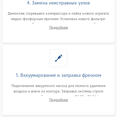
4. Замена неисправных узлов
Демонтаж сгоревшего компрессора и пайка нового агрегата
медно-фосфорным припоем. Установка нового фильтра-
осушителя. Замена изношенных вентиляторов обдува,
Подробнее
сломанных заслонок или поврежденных дверных петель.
5. Вакуумирование и заправка фреоном
Подключение вакуумного насоса для полного удаления
воздуха и влаги из контура. Заправка системы строго
дозированным объемом хладагента (R600a, R134a) по
Подробнее
электронным весам. Контроль рабочего давления в системе.