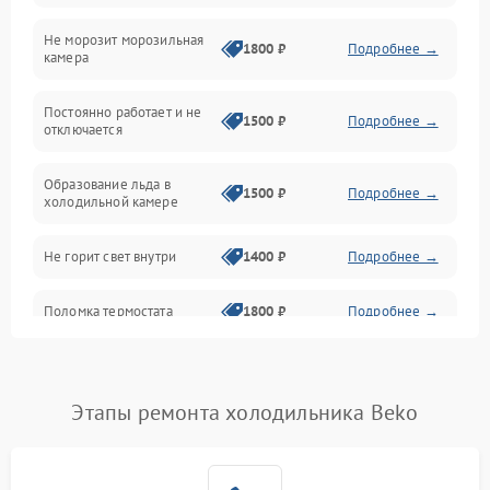
Не морозит морозильная
Дренаж
1800 ₽
Подробнее →
камера
Оттайка
Постоянно работает и не
1500 ₽
Подробнее →
отключается
Программное обеспечение
Образование льда в
1500 ₽
Подробнее →
холодильной камере
Не горит свет внутри
1400 ₽
Подробнее →
Поломка термостата
1800 ₽
Подробнее →
Не работает вентилятор
1800 ₽
Подробнее →
Этапы ремонта холодильника Beko
Поломка системы No Frost
2600 ₽
Подробнее →
Образование конденсата
1800 ₽
Подробнее →