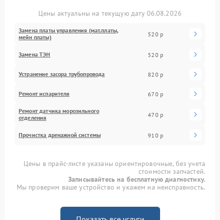
Цены актуальны на текущую дату 06.08.2026
Замена платы управления (мат.платы,
520 р
мейн платы)
Замена ТЭН
520 р
Устранение засора трубопровода
820 р
Ремонт испарителя
670 р
Ремонт датчика морозильного
470 р
отделения
Прочистка дренажной системы
910 р
Цены в прайс-листе указаны ориентировочные, без учета
стоимости запчастей.
Записывайтесь на бесплатную диагностику.
Мы проверим ваше устройство и укажем на неисправность.
Показать все услуги