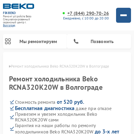
+7 (844) 290-70-26
FIX-BEKO
Ремонт устройств Beko
Ежедневно, с 10:00 до 20:00
Специализированный
cервисный центр г.
Волгоград
Мы ремонтируем
Позвонить
граде
Ремонт холодильника Beko RCNA320K20W в Волгограде
Ремонт холодильника Beko
RCNA320K20W в Волгограде
от 520 руб.
Стоимость ремонта
Бесплатная диагностика
даже при отказе
Привезем и увезем холодильник Beko
RCNA320K20W сами
Ремонт стиральных машин Beko
Ремонт сушильных машин Beko
Ремонт кухонных комбайнов Beko
Ремонт морозильных камер Beko
Ремонт вертикальных пылесосов Beko
Ремонт посудомоечных машин Beko
Ремонт микроволновых печей Beko
Гарантия на наши работы по ремонту
до 3-х лет
холодильников Beko RCNA320K20W