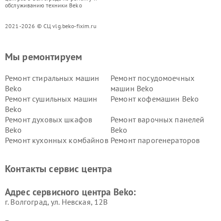
обслуживанию техники Beko
2021-2026 © СЦ vlg.beko-fixim.ru
Мы ремонтируем
Ремонт стиральных машин
Ремонт посудомоечных
Beko
машин Beko
Ремонт сушильных машин
Ремонт кофемашин Beko
Beko
Ремонт духовых шкафов
Ремонт варочных панелей
Beko
Beko
Ремонт кухонных комбайнов
Ремонт парогенераторов
Beko
Beko
Ремонт блендеров Beko
Ремонт кофеварок Beko
Контакты сервис центра
Ремонт холодильников Beko
Ремонт морозильных камер
Beko
Адрес сервисного центра Beko:
г. Волгоград, ул. Невская, 12В