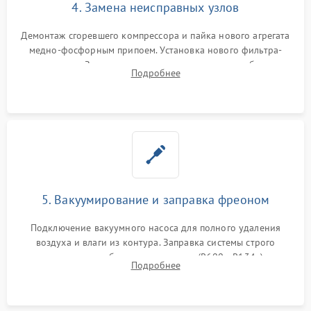
4. Замена неисправных узлов
Демонтаж сгоревшего компрессора и пайка нового агрегата
медно-фосфорным припоем. Установка нового фильтра-
осушителя. Замена изношенных вентиляторов обдува,
Подробнее
сломанных заслонок или поврежденных дверных петель.
5. Вакуумирование и заправка фреоном
Подключение вакуумного насоса для полного удаления
воздуха и влаги из контура. Заправка системы строго
дозированным объемом хладагента (R600a, R134a) по
Подробнее
электронным весам. Контроль рабочего давления в системе.