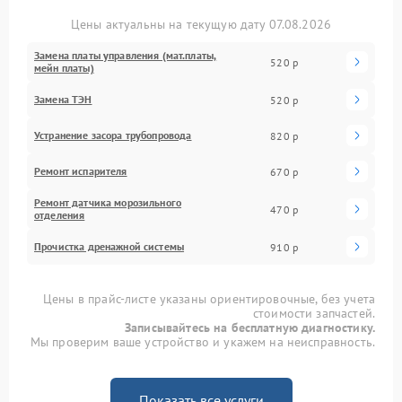
Цены актуальны на текущую дату 07.08.2026
Замена платы управления (мат.платы,
520 р
мейн платы)
Замена ТЭН
520 р
Устранение засора трубопровода
820 р
Ремонт испарителя
670 р
Ремонт датчика морозильного
470 р
отделения
Прочистка дренажной системы
910 р
Цены в прайс-листе указаны ориентировочные, без учета
стоимости запчастей.
Записывайтесь на бесплатную диагностику.
Мы проверим ваше устройство и укажем на неисправность.
Показать все услуги