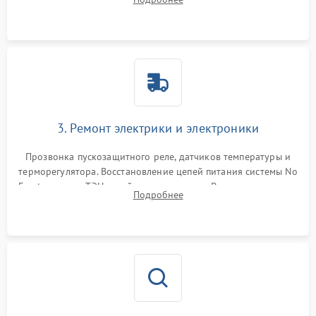
продувка капиллярной трубки для устранения засоров.
3. Ремонт электрики и электроники
Прозвонка пускозащитного реле, датчиков температуры и
терморегулятора. Восстановление цепей питания системы No
Frost, включая ТЭН оттайки и вентилятор. Ремонт или замена
Подробнее
платы управления при сбоях алгоритмов.