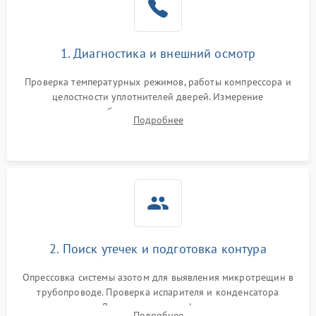
на стенках
Сбой в работе инвертора
2100 ₽
Подробнее →
1. Диагностика и внешний осмотр
Запах горелого при
2000 ₽
Подробнее →
Проверка температурных режимов, работы компрессора и
работе
целостности уплотнителей дверей. Измерение
сопротивления обмоток мотора, проверка термостата и
Не включается
Подробнее
1000 ₽
Подробнее →
считывание кодов ошибок с электронного дисплея.
холодильник
Проблемы с системой
автоматической
1800 ₽
Подробнее →
разморозки
2. Поиск утечек и подготовка контура
Опрессовка системы азотом для выявления микротрещин в
трубопроводе. Проверка испарителя и конденсатора
течеискателем. Демонтаж старого фильтра-осушителя и
Подробнее