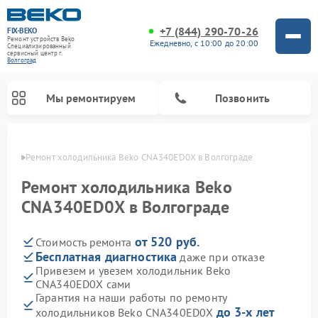
+7 (844) 290-70-26
FIX-BEKO
Ремонт устройств Beko
Ежедневно, с 10:00 до 20:00
Специализированный
cервисный центр г.
Волгоград
Мы ремонтируем
Позвонить
граде
Ремонт холодильника Beko CNA340ED0X в Волгограде
Ремонт холодильника Beko
CNA340ED0X в Волгограде
от 520 руб.
Стоимость ремонта
Бесплатная диагностика
даже при отказе
Привезем и увезем холодильник Beko
CNA340ED0X сами
Ремонт стиральных машин Beko
Ремонт сушильных машин Beko
Ремонт кухонных комбайнов Beko
Ремонт морозильных камер Beko
Ремонт вертикальных пылесосов Beko
Ремонт посудомоечных машин Beko
Ремонт микроволновых печей Beko
Гарантия на наши работы по ремонту
до 3-х лет
холодильников Beko CNA340ED0X