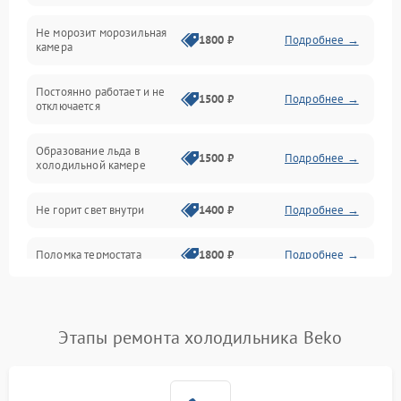
Не морозит морозильная
Дренаж
1800 ₽
Подробнее →
камера
Оттайка
Постоянно работает и не
1500 ₽
Подробнее →
отключается
Программное обеспечение
Образование льда в
1500 ₽
Подробнее →
холодильной камере
Не горит свет внутри
1400 ₽
Подробнее →
Поломка термостата
1800 ₽
Подробнее →
Не работает вентилятор
1800 ₽
Подробнее →
Этапы ремонта холодильника Beko
Поломка системы No Frost
2600 ₽
Подробнее →
Образование конденсата
1800 ₽
Подробнее →