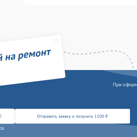
й на ремонт
При оформл
Отправить заявку и получить 1500 ₽
сти