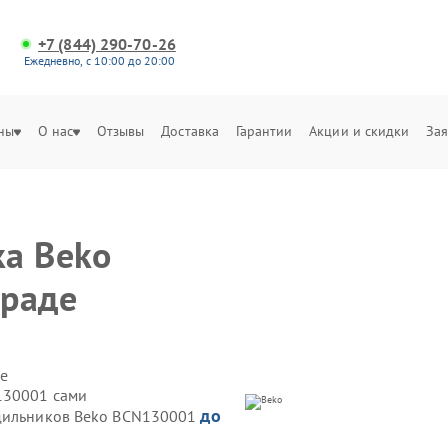
+7 (844) 290-70-26
Ежедневно, с 10:00 до 20:00
ны
О нас
Отзывы
Доставка
Гарантии
Акции и скидки
Зая
ка Beko
граде
е
130001 сами
до
одильников Beko BCN130001