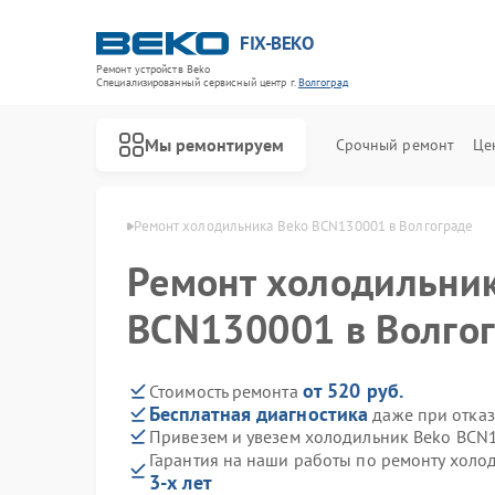
FIX-BEKO
Ремонт устройств Beko
Специализированный cервисный центр г.
Волгоград
Мы ремонтируем
Срочный ремонт
Це
 Beko в Волгограде
Ремонт холодильника Beko BCN130001 в Волгограде
Ремонт холодильни
BCN130001 в Волго
от 520 руб.
Стоимость ремонта
Бесплатная диагностика
даже при отказ
Привезем и увезем холодильник Beko BCN
Гарантия на наши работы по ремонту хол
3-х лет
Ремонт стиральных машин Beko
Ремонт посудомоечных машин Beko
Ремонт сушильных машин Beko
Ремонт духовых шкафов Beko
Ремонт варочных панелей Beko
Ремонт кухонных комбайнов Beko
Ремонт парогенераторов Beko
Ремонт морозильных камер Beko
Ремонт вертикальных пылесосов Beko
Ремонт водонагревателей Beko
Ремонт микроволновых печей Beko