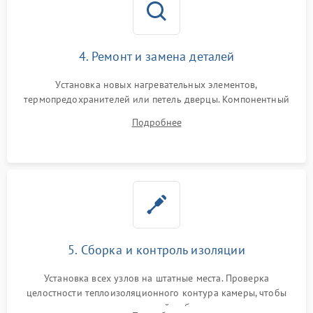
4. Ремонт и замена деталей
Установка новых нагревательных элементов,
термопредохранителей или петель дверцы. Компонентный
ремонт электронного модуля управления, замена
Подробнее
выгоревших реле, восстановление контактов и замена
уплотнителя.
5. Сборка и контроль изоляции
Установка всех узлов на штатные места. Проверка
целостности теплоизоляционного контура камеры, чтобы
исключить перегрев кухонной мебели и потерю тепла.