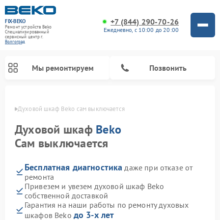
+7 (844) 290-70-26
FIX-BEKO
Ремонт устройств Beko
Ежедневно, с 10:00 до 20:00
Специализированный
cервисный центр г.
Волгоград
Мы ремонтируем
Позвонить
граде
Духовой шкаф Beko сам выключается
Духовой шкаф
Beko
Сам выключается
Бесплатная диагностика
даже при отказе от
ремонта
Привезем и увезем духовой шкаф Beko
собственной доставкой
Ремонт стиральных машин Beko
Ремонт сушильных машин Beko
Ремонт морозильных камер Beko
Ремонт вертикальных пылесосов Beko
Ремонт посудомоечных машин Beko
Ремонт кухонных комбайнов Beko
Ремонт микроволновых печей Beko
Гарантия на наши работы по ремонту духовых
до 3-х лет
шкафов Beko