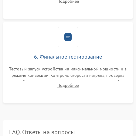
Подробнее
Надежная фиксация клемм и сборка корпуса шкафа.
6. Финальное тестирование
Тестовый запуск устройства на максимальной мощности и в
режиме конвекции. Контроль скорости нагрева, проверка
срабатывания термостата при достижении заданной
Подробнее
температуры и тест на отсутствие утечек тока.
FAQ. Ответы на вопросы