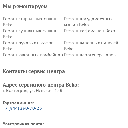
Мы ремонтируем
Ремонт стиральных машин
Ремонт посудомоечных
Beko
машин Beko
Ремонт сушильных машин
Ремонт кофемашин Beko
Beko
Ремонт духовых шкафов
Ремонт варочных панелей
Beko
Beko
Ремонт кухонных комбайнов
Ремонт парогенераторов
Beko
Beko
Ремонт блендеров Beko
Ремонт кофеварок Beko
Контакты сервис центра
Ремонт холодильников Beko
Ремонт морозильных камер
Beko
Адрес сервисного центра Beko:
г. Волгоград, ул. Невская, 12В
Горячая линия:
+7 (844) 290-70-26
Электронная почта: