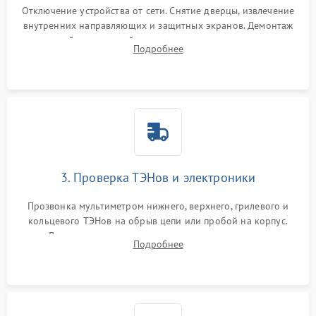
Отключение устройства от сети. Снятие дверцы, извлечение
внутренних направляющих и защитных экранов. Демонтаж
задней или верхней панели для прямого доступа к
Подробнее
нагревательным элементам, плате и вентиляторам.
3. Проверка ТЭНов и электроники
Прозвонка мультиметром нижнего, верхнего, грилевого и
кольцевого ТЭНов на обрыв цепи или пробой на корпус.
Диагностика термостата, датчиков температуры,
Подробнее
переключателя режимов и мотора конвекции.