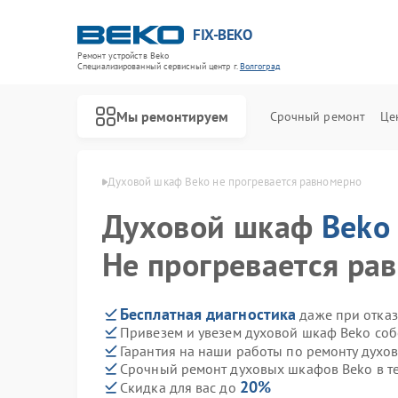
FIX-BEKO
Ремонт устройств Beko
Специализированный cервисный центр г.
Волгоград
Мы ремонтируем
Срочный ремонт
Це
 Beko в Волгограде
Духовой шкаф Beko не прогревается равномерно
Духовой шкаф
Beko
Не прогревается ра
Бесплатная диагностика
даже при отказ
Привезем и увезем духовой шкаф Beko соб
Гарантия на наши работы по ремонту дух
Срочный ремонт духовых шкафов Beko в т
20%
Скидка для вас до
Ремонт стиральных машин Beko
Ремонт посудомоечных машин Beko
Ремонт сушильных машин Beko
Ремонт варочных панелей Beko
Ремонт кухонных комбайнов Beko
Ремонт парогенераторов Beko
Ремонт морозильных камер Beko
Ремонт вертикальных пылесосов Beko
Ремонт водонагревателей Beko
Ремонт микроволновых печей Beko