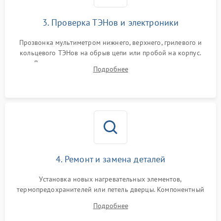
3. Проверка ТЭНов и электроники
Прозвонка мультиметром нижнего, верхнего, грилевого и
кольцевого ТЭНов на обрыв цепи или пробой на корпус.
Диагностика термостата, датчиков температуры,
Подробнее
переключателя режимов и мотора конвекции.
4. Ремонт и замена деталей
Установка новых нагревательных элементов,
термопредохранителей или петель дверцы. Компонентный
ремонт электронного модуля управления, замена
Подробнее
выгоревших реле, восстановление контактов и замена
уплотнителя.