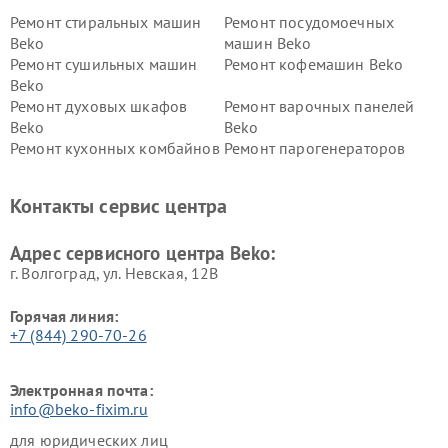
Ремонт стиральных машин
Ремонт посудомоечных
Beko
машин Beko
Ремонт сушильных машин
Ремонт кофемашин Beko
Beko
Ремонт духовых шкафов
Ремонт варочных панелей
Beko
Beko
Ремонт кухонных комбайнов
Ремонт парогенераторов
Beko
Beko
Ремонт блендеров Beko
Ремонт кофеварок Beko
Контакты сервис центра
Ремонт холодильников Beko
Ремонт морозильных камер
Beko
Адрес сервисного центра Beko:
г. Волгоград, ул. Невская, 12В
Горячая линия:
+7 (844) 290-70-26
Электронная почта:
info@beko-fixim.ru
для юридических лиц