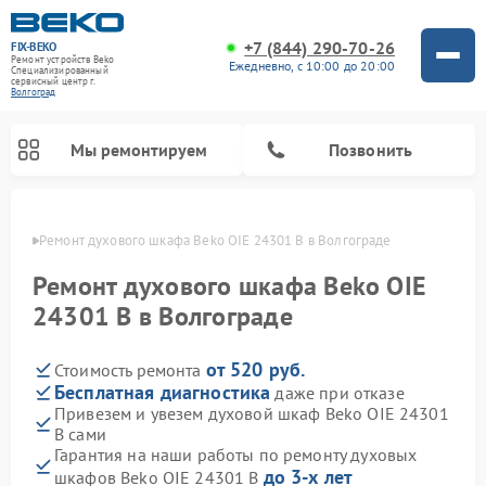
+7 (844) 290-70-26
FIX-BEKO
Ремонт устройств Beko
Ежедневно, с 10:00 до 20:00
Специализированный
cервисный центр г.
Волгоград
Мы ремонтируем
Позвонить
граде
Ремонт духового шкафа Beko OIE 24301 B в Волгограде
Ремонт духового шкафа Beko OIE
24301 B в Волгограде
от 520 руб.
Стоимость ремонта
Бесплатная диагностика
даже при отказе
Привезем и увезем духовой шкаф Beko OIE 24301
B сами
Ремонт стиральных машин Beko
Ремонт сушильных машин Beko
Ремонт морозильных камер Beko
Ремонт вертикальных пылесосов Beko
Ремонт посудомоечных машин Beko
Ремонт кухонных комбайнов Beko
Ремонт микроволновых печей Beko
Гарантия на наши работы по ремонту духовых
до 3-х лет
шкафов Beko OIE 24301 B