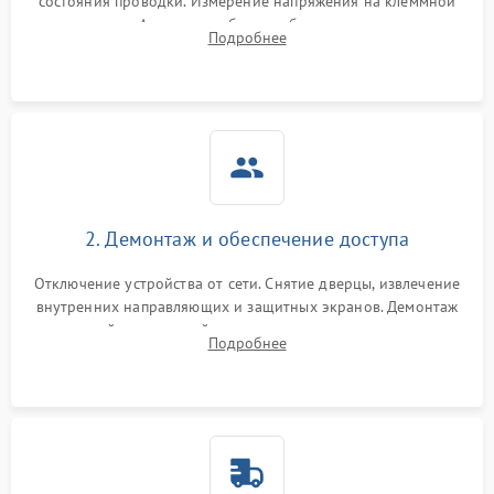
состояния проводки. Измерение напряжения на клеммной
колодке. Анализ жалоб на проблемы с нагревом,
Подробнее
конвекцией, панелью управления или блокировкой дверцы.
2. Демонтаж и обеспечение доступа
Отключение устройства от сети. Снятие дверцы, извлечение
внутренних направляющих и защитных экранов. Демонтаж
задней или верхней панели для прямого доступа к
Подробнее
нагревательным элементам, плате и вентиляторам.