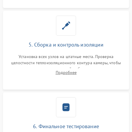
5. Сборка и контроль изоляции
Установка всех узлов на штатные места. Проверка
целостности теплоизоляционного контура камеры, чтобы
исключить перегрев кухонной мебели и потерю тепла.
Подробнее
Надежная фиксация клемм и сборка корпуса шкафа.
6. Финальное тестирование