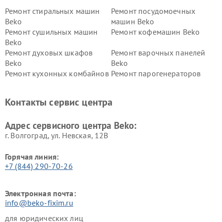
Ремонт стиральных машин
Ремонт посудомоечных
Beko
машин Beko
Ремонт сушильных машин
Ремонт кофемашин Beko
Beko
Ремонт духовых шкафов
Ремонт варочных панелей
Beko
Beko
Ремонт кухонных комбайнов
Ремонт парогенераторов
Beko
Beko
Ремонт блендеров Beko
Ремонт кофеварок Beko
Контакты сервис центра
Ремонт холодильников Beko
Ремонт морозильных камер
Beko
Адрес сервисного центра Beko:
г. Волгоград, ул. Невская, 12В
Горячая линия:
+7 (844) 290-70-26
Электронная почта:
info@beko-fixim.ru
для юридических лиц