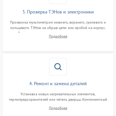
3. Проверка ТЭНов и электроники
Прозвонка мультиметром нижнего, верхнего, грилевого и
кольцевого ТЭНов на обрыв цепи или пробой на корпус.
Диагностика термостата, датчиков температуры,
Подробнее
переключателя режимов и мотора конвекции.
4. Ремонт и замена деталей
Установка новых нагревательных элементов,
термопредохранителей или петель дверцы. Компонентный
ремонт электронного модуля управления, замена
Подробнее
выгоревших реле, восстановление контактов и замена
уплотнителя.