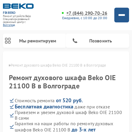
+7 (844) 290-70-26
FIX-BEKO
Ремонт устройств Beko
Ежедневно, с 10:00 до 20:00
Специализированный
cервисный центр г.
Волгоград
Мы ремонтируем
Позвонить
граде
Ремонт духового шкафа Beko OIE 21100 B в Волгограде
Ремонт духового шкафа Beko OIE
21100 B в Волгограде
от 520 руб.
Стоимость ремонта
Бесплатная диагностика
даже при отказе
Привезем и увезем духовой шкаф Beko OIE 21100
B сами
Ремонт стиральных машин Beko
Ремонт сушильных машин Beko
Ремонт морозильных камер Beko
Ремонт вертикальных пылесосов Beko
Ремонт посудомоечных машин Beko
Ремонт кухонных комбайнов Beko
Ремонт микроволновых печей Beko
Гарантия на наши работы по ремонту духовых
до 3-х лет
шкафов Beko OIE 21100 B