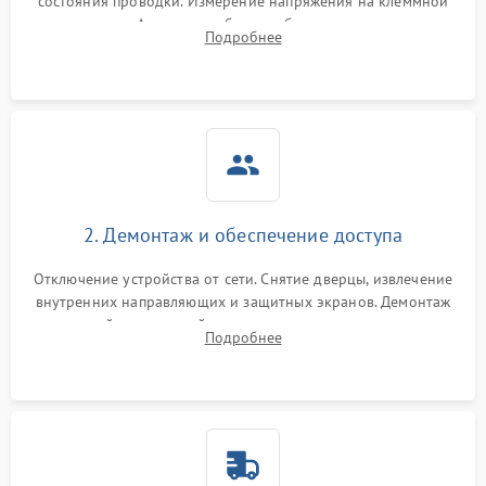
состояния проводки. Измерение напряжения на клеммной
колодке. Анализ жалоб на проблемы с нагревом,
Подробнее
конвекцией, панелью управления или блокировкой дверцы.
2. Демонтаж и обеспечение доступа
Отключение устройства от сети. Снятие дверцы, извлечение
внутренних направляющих и защитных экранов. Демонтаж
задней или верхней панели для прямого доступа к
Подробнее
нагревательным элементам, плате и вентиляторам.