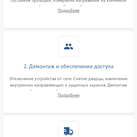
состояния проводки. Измерение напряжения на клеммной
колодке. Анализ жалоб на проблемы с нагревом,
Подробнее
конвекцией, панелью управления или блокировкой дверцы.
2. Демонтаж и обеспечение доступа
Отключение устройства от сети. Снятие дверцы, извлечение
внутренних направляющих и защитных экранов. Демонтаж
задней или верхней панели для прямого доступа к
Подробнее
нагревательным элементам, плате и вентиляторам.