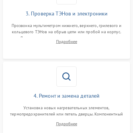
3. Проверка ТЭНов и электроники
Прозвонка мультиметром нижнего, верхнего, грилевого и
кольцевого ТЭНов на обрыв цепи или пробой на корпус.
Диагностика термостата, датчиков температуры,
Подробнее
переключателя режимов и мотора конвекции.
4. Ремонт и замена деталей
Установка новых нагревательных элементов,
термопредохранителей или петель дверцы. Компонентный
ремонт электронного модуля управления, замена
Подробнее
выгоревших реле, восстановление контактов и замена
уплотнителя.