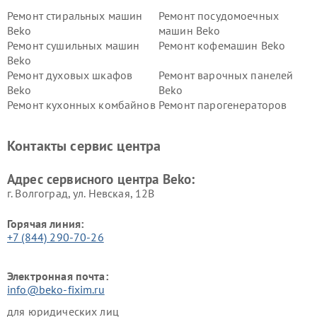
Ремонт стиральных машин
Ремонт посудомоечных
Beko
машин Beko
Ремонт сушильных машин
Ремонт кофемашин Beko
Beko
Ремонт духовых шкафов
Ремонт варочных панелей
Beko
Beko
Ремонт кухонных комбайнов
Ремонт парогенераторов
Beko
Beko
Ремонт блендеров Beko
Ремонт кофеварок Beko
Контакты сервис центра
Ремонт холодильников Beko
Ремонт морозильных камер
Beko
Адрес сервисного центра Beko:
г. Волгоград, ул. Невская, 12В
Горячая линия:
+7 (844) 290-70-26
Электронная почта:
info@beko-fixim.ru
для юридических лиц