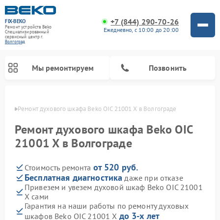
+7 (844) 290-70-26
FIX-BEKO
Ремонт устройств Beko
Ежедневно, с 10:00 до 20:00
Специализированный
cервисный центр г.
Волгоград
Мы ремонтируем
Позвонить
граде
Ремонт духового шкафа Beko OIC 21001 X в Волгограде
Ремонт духового шкафа Beko OIC
21001 X в Волгограде
от 520 руб.
Стоимость ремонта
Бесплатная диагностика
даже при отказе
Привезем и увезем духовой шкаф Beko OIC 21001
X сами
Ремонт стиральных машин Beko
Ремонт сушильных машин Beko
Ремонт морозильных камер Beko
Ремонт вертикальных пылесосов Beko
Ремонт посудомоечных машин Beko
Ремонт кухонных комбайнов Beko
Ремонт микроволновых печей Beko
Гарантия на наши работы по ремонту духовых
до 3-х лет
шкафов Beko OIC 21001 X