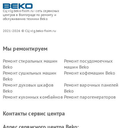
СЦ vlg.beko-fixim.ru - сеть сервисных
центров в Волгограде по ремонту и
обслуживанию техники Beko
2021-2026 © СЦ vlg.beko-fixim.ru
Мы ремонтируем
Ремонт стиральных машин
Ремонт посудомоечных
Beko
машин Beko
Ремонт сушильных машин
Ремонт кофемашин Beko
Beko
Ремонт духовых шкафов
Ремонт варочных панелей
Beko
Beko
Ремонт кухонных комбайнов
Ремонт парогенераторов
Beko
Beko
Ремонт блендеров Beko
Ремонт кофеварок Beko
Контакты сервис центра
Ремонт холодильников Beko
Ремонт морозильных камер
Beko
Адрес сервисного центра Beko: