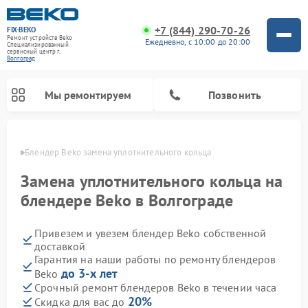
+7 (844) 290-70-26
FIX-BEKO
Ремонт устройств Beko
Ежедневно, с 10:00 до 20:00
Специализированный
cервисный центр г.
Волгоград
Мы ремонтируем
Позвонить
граде
Блендер Beko замена уплотнительного кольца
Замена уплотнительного кольца на
блендере Beko в Волгограде
Привезем и увезем блендер Beko собственной
доставкой
Гарантия на наши работы по ремонту блендеров
до 3-х лет
Beko
Ремонт стиральных машин Beko
Ремонт сушильных машин Beko
Ремонт кухонных комбайнов Beko
Ремонт морозильных камер Beko
Ремонт вертикальных пылесосов Beko
Ремонт посудомоечных машин Beko
Ремонт микроволновых печей Beko
Срочный ремонт блендеров Beko в течении часа
20%
Скидка для вас до