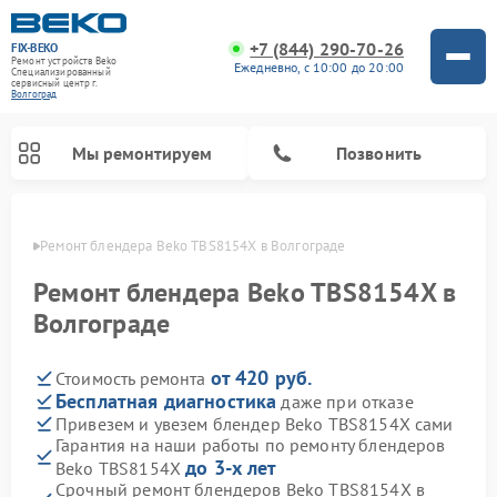
+7 (844) 290-70-26
FIX-BEKO
Ремонт устройств Beko
Ежедневно, с 10:00 до 20:00
Специализированный
cервисный центр г.
Волгоград
Мы ремонтируем
Позвонить
граде
Ремонт блендера Beko TBS8154X в Волгограде
Ремонт блендера Beko TBS8154X в
Волгограде
от 420 руб.
Стоимость ремонта
Бесплатная диагностика
даже при отказе
Привезем и увезем блендер Beko TBS8154X сами
Гарантия на наши работы по ремонту блендеров
Ремонт стиральных машин Beko
Ремонт сушильных машин Beko
Ремонт кухонных комбайнов Beko
Ремонт морозильных камер Beko
Ремонт вертикальных пылесосов Beko
Ремонт посудомоечных машин Beko
Ремонт микроволновых печей Beko
до 3-х лет
Beko TBS8154X
Срочный ремонт блендеров Beko TBS8154X в