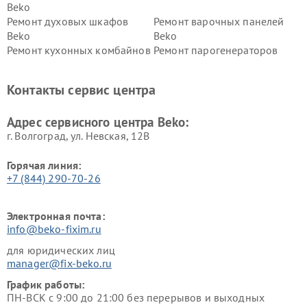
Beko
Ремонт духовых шкафов
Ремонт варочных панелей
Beko
Beko
Ремонт кухонных комбайнов
Ремонт парогенераторов
Beko
Beko
Ремонт блендеров Beko
Ремонт кофеварок Beko
Контакты сервис центра
Ремонт холодильников Beko
Ремонт морозильных камер
Beko
Адрес сервисного центра Beko:
г. Волгоград, ул. Невская, 12В
Горячая линия:
+7 (844) 290-70-26
Электронная почта:
info@beko-fixim.ru
для юридических лиц
manager@fix-beko.ru
График работы:
ПН-ВСК с 9:00 до 21:00 без перерывов и выходных