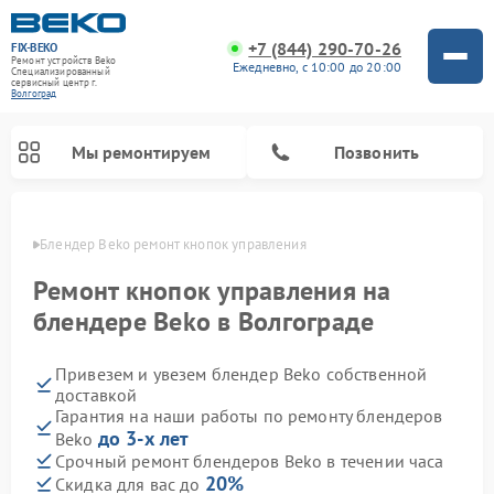
+7 (844) 290-70-26
FIX-BEKO
Ремонт устройств Beko
Ежедневно, с 10:00 до 20:00
Специализированный
cервисный центр г.
Волгоград
Мы ремонтируем
Позвонить
граде
Блендер Beko ремонт кнопок управления
Ремонт кнопок управления на
блендере Beko в Волгограде
Привезем и увезем блендер Beko собственной
доставкой
Гарантия на наши работы по ремонту блендеров
до 3-х лет
Beko
Ремонт стиральных машин Beko
Ремонт сушильных машин Beko
Ремонт кухонных комбайнов Beko
Ремонт морозильных камер Beko
Ремонт вертикальных пылесосов Beko
Ремонт посудомоечных машин Beko
Ремонт микроволновых печей Beko
Срочный ремонт блендеров Beko в течении часа
20%
Скидка для вас до