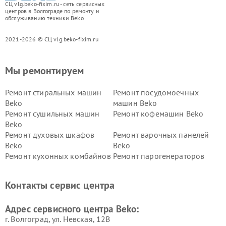
СЦ vlg.beko-fixim.ru - сеть сервисных
центров в Волгограде по ремонту и
обслуживанию техники Beko
2021-2026 © СЦ vlg.beko-fixim.ru
Мы ремонтируем
Ремонт стиральных машин
Ремонт посудомоечных
Beko
машин Beko
Ремонт сушильных машин
Ремонт кофемашин Beko
Beko
Ремонт духовых шкафов
Ремонт варочных панелей
Beko
Beko
Ремонт кухонных комбайнов
Ремонт парогенераторов
Beko
Beko
Ремонт блендеров Beko
Ремонт кофеварок Beko
Контакты сервис центра
Ремонт холодильников Beko
Ремонт морозильных камер
Beko
Адрес сервисного центра Beko:
г. Волгоград, ул. Невская, 12В