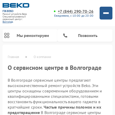
+7 (844) 290-70-26
FIX-BEKO
Ремонт устройств Beko
Ежедневно, с 10:00 до 20:00
Специализированный
cервисный центр г.
Волгоград
Мы ремонтируем
Позвонить
Главная
О компании
О сервисном центре в Волгограде
В Волгограде сервисные центры предлагают
высококачественный ремонт устройств Beko. Эти
центры оснащены современным оборудованием и
квалифицированными специалистами, готовыми
восстановить функциональность вашего гаджета в
Ремонт вертикальных пылесосов Beko
Ремонт стиральных машин Beko
Ремонт сушильных машин Beko
Ремонт кухонных комбайнов Beko
Ремонт микроволновых печей Beko
Ремонт посудомоечных машин Beko
Ремонт морозильных камер Beko
кратчайшие сроки.
Частые причины поломок и их
предотвращение
В Волгограде сервисные центры