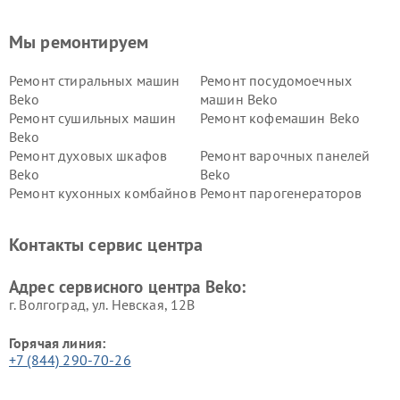
Мы ремонтируем
Ремонт стиральных машин
Ремонт посудомоечных
Beko
машин Beko
Ремонт сушильных машин
Ремонт кофемашин Beko
Beko
Ремонт духовых шкафов
Ремонт варочных панелей
Beko
Beko
Ремонт кухонных комбайнов
Ремонт парогенераторов
Beko
Beko
Ремонт блендеров Beko
Ремонт кофеварок Beko
Контакты сервис центра
Ремонт холодильников Beko
Ремонт морозильных камер
Beko
Адрес сервисного центра Beko:
г. Волгоград, ул. Невская, 12В
Горячая линия:
+7 (844) 290-70-26