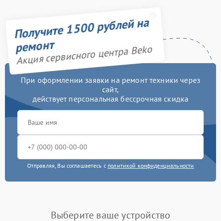
дозатора моющих
750 рублей
средств
Получите 1500 рублей на
Замена заливного шланга
750 рублей
ремонт
Акция сервисного центра Beko
Замена нижнего
3450 рублей
противовеса
При оформлении заявки на ремонт техники через
сайт,
Замена бака
3450 рублей
действует персональная бессрочная скидка
Замена опоры бака
2800 рублей
Замена подшипников
2800 рублей
Замена крестовины
2750 рублей
Отправляя, Вы соглашаетесь с
политикой конфиденциальности
Ремонт платы
управления
2450 рублей
(восстановление)
Выберите ваше устройство