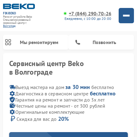
+7 (844) 290-70-26
FIX-BEKO
Ремонт устройств Beko
Ежедневно, с 10:00 до 20:00
Специализированный
cервисный центр г.
Волгоград
Мы ремонтируем
Позвонить
Сервисный центр Beko
в Волгограде
за 30 мин
Выезд мастера на дом
бесплатно
бесплатно
Диагностика в сервисном центре
Гарантия на ремонт и запчасти до 3х лет
Честные цены на ремонт - от 300 рублей
Оригинальные комплектующие
20%
Скидка для вас до
Ремонт вертикальных пылесосов Beko
Ремонт стиральных машин Beko
Ремонт сушильных машин Beko
Ремонт кухонных комбайнов Beko
Ремонт микроволновых печей Beko
Ремонт посудомоечных машин Beko
Ремонт морозильных камер Beko