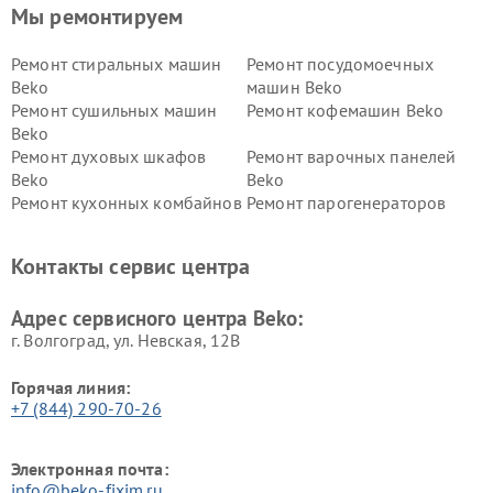
Мы ремонтируем
Ремонт стиральных машин
Ремонт посудомоечных
Beko
машин Beko
Ремонт сушильных машин
Ремонт кофемашин Beko
Beko
Ремонт духовых шкафов
Ремонт варочных панелей
Beko
Beko
Ремонт кухонных комбайнов
Ремонт парогенераторов
Beko
Beko
Ремонт блендеров Beko
Ремонт кофеварок Beko
Контакты сервис центра
Ремонт холодильников Beko
Ремонт морозильных камер
Beko
Адрес сервисного центра Beko:
г. Волгоград, ул. Невская, 12В
Горячая линия:
+7 (844) 290-70-26
Электронная почта:
info@beko-fixim.ru