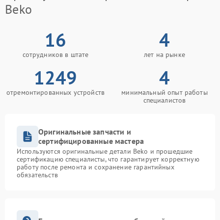
креплений, кнопок)
Beko
Ремонт/замена датчика
1100 рублей
температуры
16
4
Замена сетевого
сотрудников в штате
лет на рынке
1200 рублей
фильтра
1249
4
Замена прессостата
1550 рублей
отремонтированных устройств
минимальный опыт работы
специалистов
Замена сливного насоса
1550 рублей
Замена жгута
1250 рублей
Оригинальные запчасти и
электропроводки
сертифицированные мастера
Используются оригинальные детали Beko и прошедшие
Ремонт или замена
сертификацию специалисты, что гарантирует корректную
1250 рублей
патрубка
работу после ремонта и сохранение гарантийных
обязательств
Замена заливного
1250 рублей
клапана
Замена щёток
1200 рублей