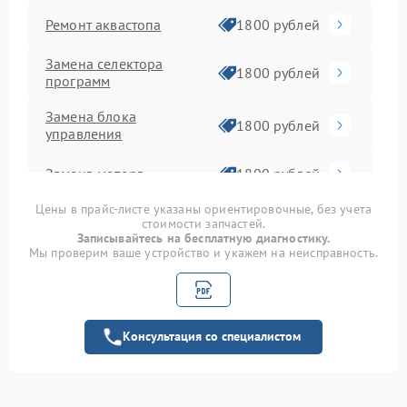
Ремонт аквастопа
1800 рублей
Замена селектора
1800 рублей
программ
Замена блока
1800 рублей
управления
Замена мотора
1800 рублей
Цены в прайс-листе указаны ориентировочные, без учета
Замена шторок
1750 рублей
стоимости запчастей.
барабана
Записывайтесь на бесплатную диагностику.
Мы проверим ваше устройство и укажем на неисправность.
Замена пружин
1750 рублей
Замена верхнего
1600 рублей
противовеса
Консультация со специалистом
Замена амортизаторов
2000 рублей
Ремонт или замена